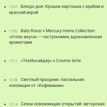
Блюдо дня: Крошка-картошка с крабом и
17:07
красной икрой
Balzi Rossi × Mercury Home Collection:
17:02
«Атлас вкуса» — гастрономия, вдохновленная
ароматами
«ТехИнсайдер» х Cosmic latte
17:11
Светлый праздник: пасхальная
12:38
коллекция от «Кофемании»
Сезон освежающих открытий: авторская
12:14