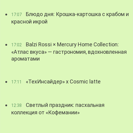
Блюдо дня: Крошка-картошка с крабом и
17:07
красной икрой
Balzi Rossi × Mercury Home Collection:
17:02
«Атлас вкуса» — гастрономия, вдохновленная
ароматами
«ТехИнсайдер» х Cosmic latte
17:11
Светлый праздник: пасхальная
12:38
коллекция от «Кофемании»