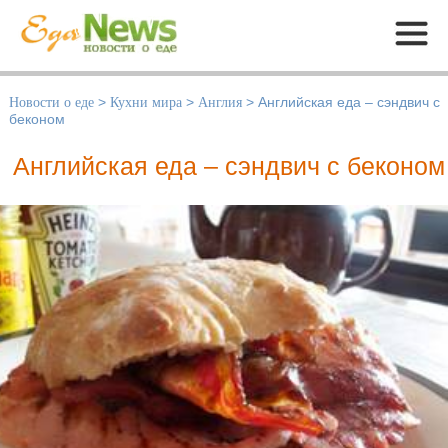
Меню
Новости о еде
>
Кухни мира
>
Англия
>
Английская еда – сэндвич с
беконом
Английская еда – сэндвич с беконом