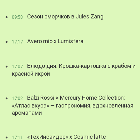
Сезон сморчков в Jules Zang
09:58
Avero mio x Lumisfera
17:17
Блюдо дня: Крошка-картошка с крабом и
17:07
красной икрой
Balzi Rossi × Mercury Home Collection:
17:02
«Атлас вкуса» — гастрономия, вдохновленная
ароматами
«ТехИнсайдер» х Cosmic latte
17:11