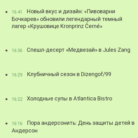
Новый вкус и дизайн: «Пивоварни
16:41
Бочкарев» обновили легендарный темный
лагер «Крушовице Kronprinz Černé»
Спешл-десерт «Медвезай» в Jules Zang
16:36
Клубничный сезон в Dizengof/99
16:29
Холодные супы в Atlantica Bistro
16:22
Пора андерсонить: День защиты детей в
16:16
Андерсон