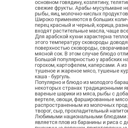
основном говядину, козлятину, теляти
свежие фрукты. Арабы-мусульмане не
рыбы, яиц, молочно-кислых продуктов
Широко применяются в больших количе
перец красный и черный, корица, раз
входят растительные масла, чаще все
Для арабской кухни характерна тепло
этого температуру сковороды доводят 
поверхностью сковороды, сворачивает
мясной сок. В этом случае блюдо отл
Большой популярностью у арабских н
горохом, картофелем, каперсами. А 
тушеное и жареное мясо, тушеные кур
каша - бургуль.
Популярно и блюдо из молодого бараш
некоторых странах традиционными яв
вареные шарики из мяса, рыбы с доба
вертеле, овощи, фаршированные мясо
распространенным из молочных продук
творог, сыр, прохладительный напиток
Любимыми национальными блюдами жит
является плов из баранины и риса с 
пшеничные лепешки, приготовленные н