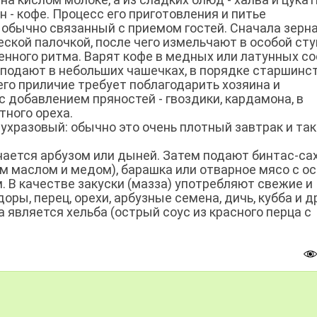
 - кофе. Процесс его приготовления и питье
 обычно связанный с приемом гостей. Сначала зерн
кой палочкой, после чего измельчают в особой сту
ного ритма. Варят кофе в медных или латунных со
 подают в небольших чашечках, в порядке старшинст
го приличие требует поблагодарить хозяина и
 с добавлением пряностей - гвоздики, кардамона, в
тного ореха.
ухразовый: обычно это очень плотный завтрак и та
нается арбузом или дыней. Затем подают бинтас-са
ым маслом и медом), барашка или отварное мясо с о
. В качестве закуски (мазза) употребляют свежие и
ы, перец, орехи, арбузные семена, дичь, кубба и др
является хельба (острый соус из красного перца с
.