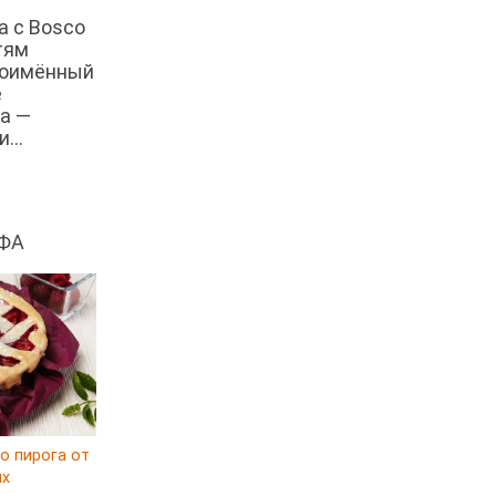
Малайзийская лакса с
а с Bosco
креветками
тям
ноимённый
Японский суп-лапша
е
Утиный бульон с фрикадельками
а —
...
Марокканский куриный суп с
пряным маслом
Куриный суп с сельдереем и
луком-пореем
ФА
Куриный суп с кокосом
Куриный суп с кнейдлах
Марокканская харира
Ирландский домашний суп с
бараниной
Суп-рагу с говядиной и
ягненком
о пирога от
Суп с колбасками чоризо и
ux
нутом