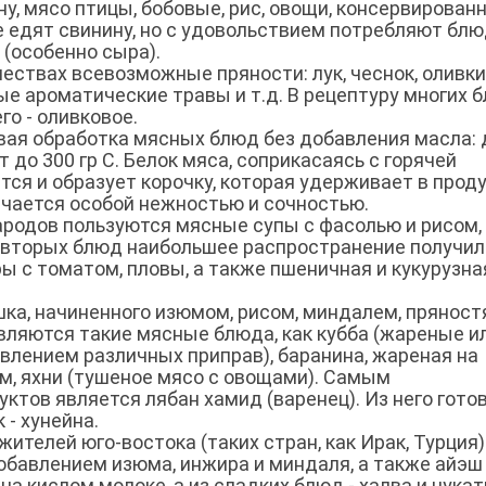
ну, мясо птицы, бобовые, рис, овощи, консервирован
 едят свинину, но с удовольствием потребляют блю
 (особенно сыра).
ствах всевозможные пряности: лук, чеснок, оливки
ные ароматические травы и т.д. В рецептуру многих 
го - оливковое.
вая обработка мясных блюд без добавления масла: 
до 300 гр С. Белок мяса, соприкасаясь с горячей
ся и образует корочку, которая удерживает в прод
ичается особой нежностью и сочностью.
ародов пользуются мясные супы с фасолью и рисом,
из вторых блюд наибольшее распространение получил
ы с томатом, пловы, а также пшеничная и кукурузна
ка, начиненного изюмом, рисом, миндалем, пряност
ляются такие мясные блюда, как кубба (жареные и
влением различных приправ), баранина, жареная на
м, яхни (тушеное мясо с овощами). Самым
тов является лябан хамид (варенец). Из него гото
 - хунейна.
елей юго-востока (таких стран, как Ирак, Турция)
добавлением изюма, инжира и миндаля, а также айэш 
а кислом молоке, а из сладких блюд - халва и цукат