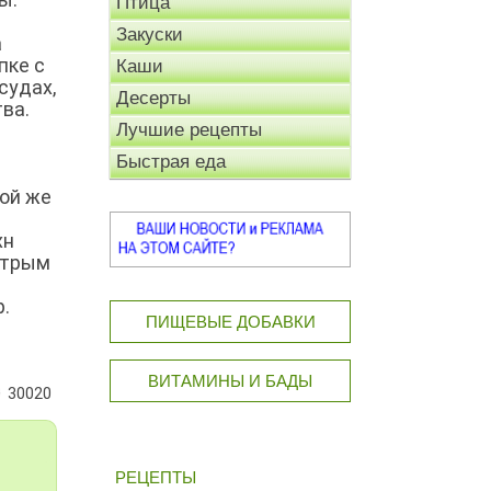
Птица
Закуски
а
пке с
Каши
судах,
Десерты
ва.
Лучшие рецепты
Быстрая еда
кой же
хн
стрым
.
ПИЩЕВЫЕ ДОБАВКИ
ВИТАМИНЫ И БАДЫ
30020
РЕЦЕПТЫ