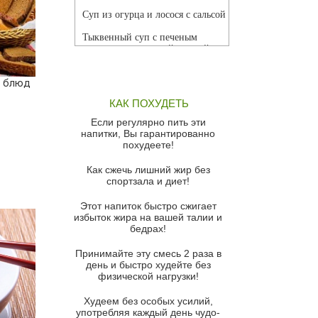
Суп из огурца и лосося с сальсой
Тыквенный суп с печеным
чесноком и томатной сальсой
Грибной суп
х блюд
Томатный суп с кремом из
КАК ПОХУДЕТЬ
красного перца
Если регулярно пить эти
Парижский луковый суп
напитки, Вы гарантированно
похудеете!
Суп из спаржи и горошка с
сыром пармезан
Как сжечь лишний жир без
спортзала и диет!
Суп-крем из цветной капусты
Этот напиток быстро сжигает
Французский луковый суп
избыток жира на вашей талии и
бедрах!
Суп из баклажанов с моцареллой
и гремолатой
Принимайте эту смесь 2 раза в
Грибной крем-суп с кростини с
день и быстро худейте без
козьим сыром
физической нагрузки!
Суп мисо с зеленым луком и
Худеем без особых усилий,
тофу
употребляя каждый день чудо-