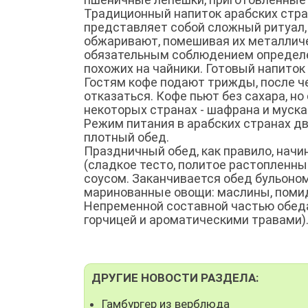
Традиционный напиток арабских стран
представляет собой сложный ритуал,
обжаривают, помешивая их металличес
обязательным соблюдением определен
похожих на чайники. Готовый напиток
Гостям кофе подают трижды, после че
отказаться. Кофе пьют без сахара, но
некоторых странах - шафрана и муска
Режим питания в арабских странах дв
плотный обед.
Праздничный обед, как правило, начи
(сладкое тесто, политое растопленн
соусом. Заканчивается обед бульоном
маринованные овощи: маслины, помидор
Непременной составной частью обеда 
горчицей и ароматическими травами)
ДРУГИЕ НОВОСТИ РАЗДЕЛА:
Гамбургер из верблюда