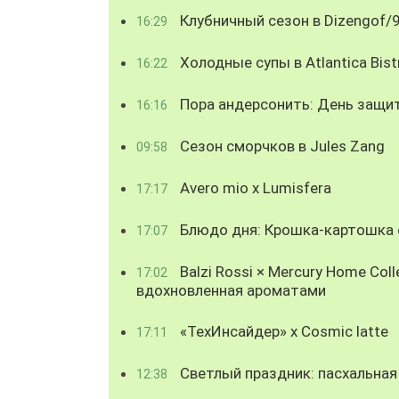
Клубничный сезон в Dizengof/
16:29
Холодные супы в Atlantica Bist
16:22
Пора андерсонить: День защи
16:16
Сезон сморчков в Jules Zang
09:58
Avero mio x Lumisfera
17:17
Блюдо дня: Крошка-картошка с
17:07
Balzi Rossi × Mercury Home Coll
17:02
вдохновленная ароматами
«ТехИнсайдер» х Cosmic latte
17:11
Светлый праздник: пасхальная
12:38