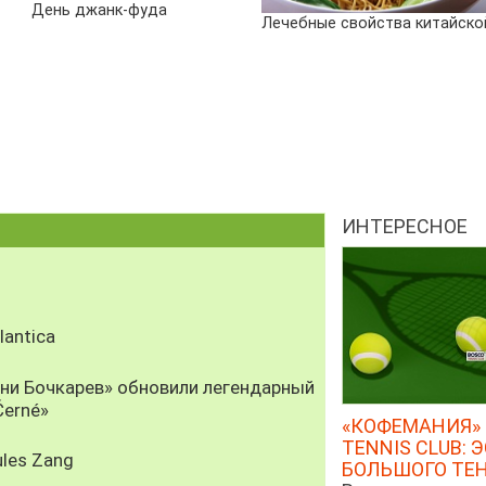
День джанк-фуда
Лечебные свойства китайской
ИНТЕРЕСНОЕ
antica
рни Бочкарев» обновили легендарный
Černé»
«КОФЕМАНИЯ» 
TENNIS CLUB: 
les Zang
БОЛЬШОГО ТЕ