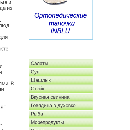
ные и
да из
,
блюд
для
укте
Салаты
и
я
Суп
Шашлык
ями. В
Стейк
ли
Вкусная свинина
Говядина в духовке
вят
Рыба
Морепродукты
-
ы.