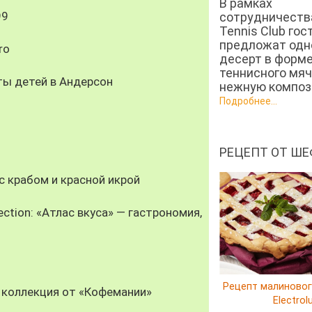
В рамках
99
сотрудничеств
Tennis Club гос
предложат од
ro
десерт в форм
теннисного мяч
ты детей в Андерсон
нежную компози
Подробнее...
РЕЦЕПТ ОТ ШЕ
 крабом и красной икрой
ection: «Атлас вкуса» — гастрономия,
Рецепт малиновог
 коллекция от «Кофемании»
Electrol