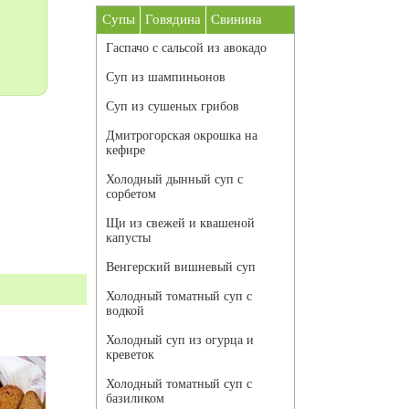
Супы
Говядина
Свинина
Гаспачо с сальсой из авокадо
Суп из шампиньонов
Суп из сушеных грибов
Дмитрогорская окрошка на
кефире
Холодный дынный суп с
сорбетом
Щи из свежей и квашеной
капусты
Венгерский вишневый суп
Холодный томатный суп с
водкой
Холодный суп из огурца и
креветок
Холодный томатный суп с
базиликом