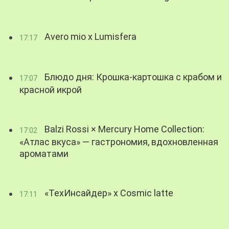
Avero mio x Lumisfera
17:17
Блюдо дня: Крошка-картошка с крабом и
17:07
красной икрой
Balzi Rossi × Mercury Home Collection:
17:02
«Атлас вкуса» — гастрономия, вдохновленная
ароматами
«ТехИнсайдер» х Cosmic latte
17:11