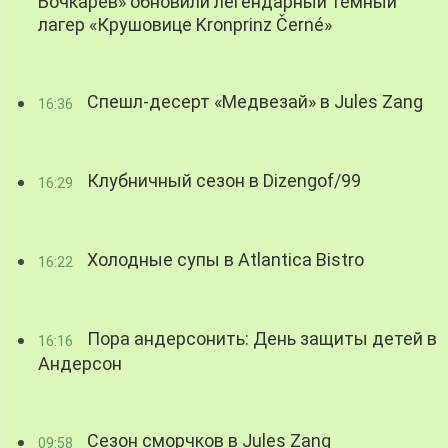
Бочкарев» обновили легендарный темный
лагер «Крушовице Kronprinz Černé»
Спешл-десерт «Медвезай» в Jules Zang
16:36
Клубничный сезон в Dizengof/99
16:29
Холодные супы в Atlantica Bistro
16:22
Пора андерсонить: День защиты детей в
16:16
Андерсон
Сезон сморчков в Jules Zang
09:58