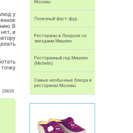
Москвы
блюд у
Полезный фаст-фуд
венное
нию. В
нет, и
Рестораны в Лондоне со
ратору
звездами Мишлен
делать
Ресторанный гид Мишлен
ботать
(Michelin)
точку
Самые необычные блюда в
ресторанах Москвы
29659