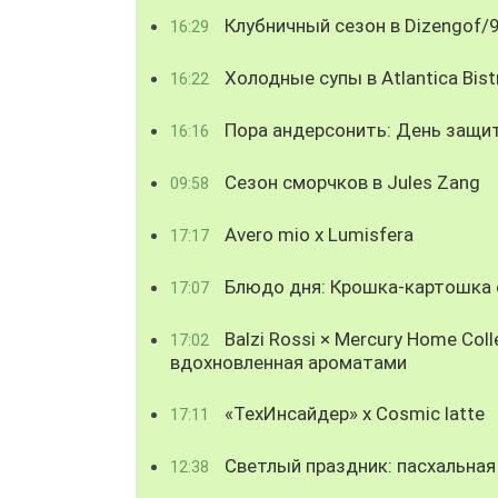
Клубничный сезон в Dizengof/
16:29
Холодные супы в Atlantica Bist
16:22
Пора андерсонить: День защи
16:16
Сезон сморчков в Jules Zang
09:58
Avero mio x Lumisfera
17:17
Блюдо дня: Крошка-картошка с
17:07
Balzi Rossi × Mercury Home Coll
17:02
вдохновленная ароматами
«ТехИнсайдер» х Cosmic latte
17:11
Светлый праздник: пасхальная
12:38