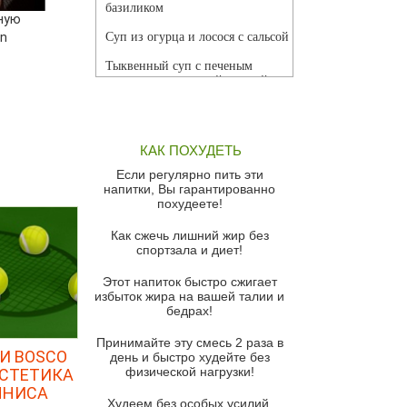
базиликом
ную
an
Суп из огурца и лосося с сальсой
Тыквенный суп с печеным
чесноком и томатной сальсой
Грибной суп
Томатный суп с кремом из
КАК ПОХУДЕТЬ
красного перца
Если регулярно пить эти
Парижский луковый суп
напитки, Вы гарантированно
похудеете!
Суп из спаржи и горошка с
сыром пармезан
Как сжечь лишний жир без
спортзала и диет!
Суп-крем из цветной капусты
Этот напиток быстро сжигает
Французский луковый суп
избыток жира на вашей талии и
бедрах!
Суп из баклажанов с моцареллой
и гремолатой
Принимайте эту смесь 2 раза в
И BOSCO
Грибной крем-суп с кростини с
день и быстро худейте без
козьим сыром
физической нагрузки!
ЭСТЕТИКА
ННИСА
Суп мисо с зеленым луком и
Худеем без особых усилий,