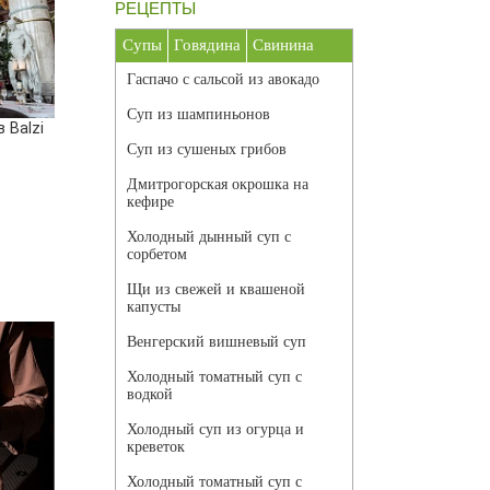
РЕЦЕПТЫ
Супы
Говядина
Свинина
Гаспачо с сальсой из авокадо
Суп из шампиньонов
 Balzi
Суп из сушеных грибов
Дмитрогорская окрошка на
кефире
Холодный дынный суп с
сорбетом
Щи из свежей и квашеной
капусты
Венгерский вишневый суп
Холодный томатный суп с
водкой
Холодный суп из огурца и
креветок
Холодный томатный суп с