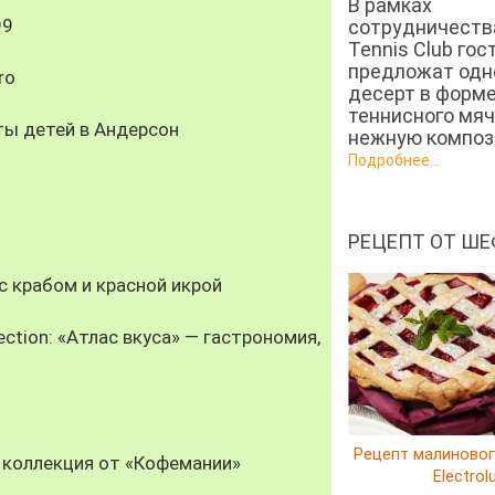
В рамках
99
сотрудничеств
Tennis Club гос
предложат од
ro
десерт в форм
теннисного мяч
ты детей в Андерсон
нежную компози
Подробнее...
РЕЦЕПТ ОТ ШЕ
 крабом и красной икрой
ection: «Атлас вкуса» — гастрономия,
Рецепт малиновог
 коллекция от «Кофемании»
Electrol