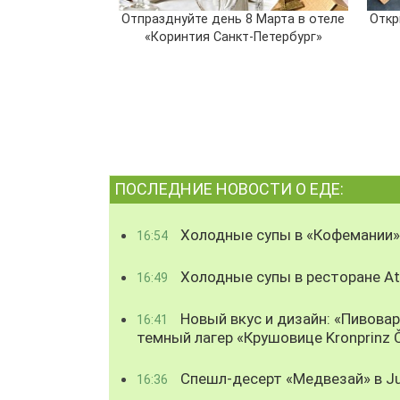
Отпразднуйте день 8 Mарта в отеле
Откр
«Коринтия Санкт-Петербург»
ПОСЛЕДНИЕ НОВОСТИ О ЕДЕ:
Холодные супы в «Кофемании»
16:54
Холодные супы в ресторане Atl
16:49
Новый вкус и дизайн: «Пивова
16:41
темный лагер «Крушовице Kronprinz 
Спешл-десерт «Медвезай» в Ju
16:36