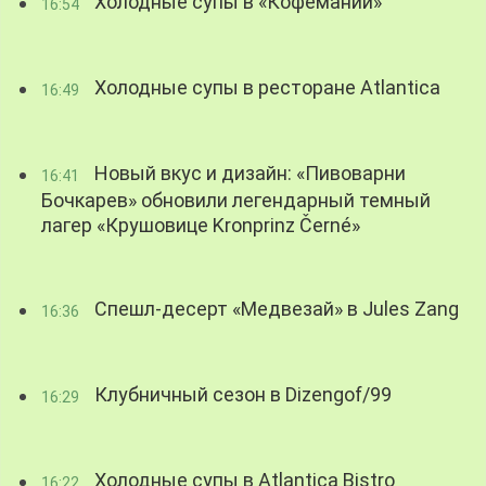
Холодные супы в «Кофемании»
16:54
Холодные супы в ресторане Atlantica
16:49
Новый вкус и дизайн: «Пивоварни
16:41
Бочкарев» обновили легендарный темный
лагер «Крушовице Kronprinz Černé»
Спешл-десерт «Медвезай» в Jules Zang
16:36
Клубничный сезон в Dizengof/99
16:29
Холодные супы в Atlantica Bistro
16:22