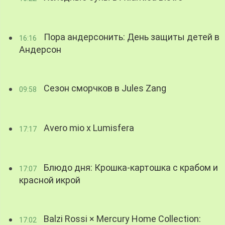
Пора андерсонить: День защиты детей в
16:16
Андерсон
Сезон сморчков в Jules Zang
09:58
Avero mio x Lumisfera
17:17
Блюдо дня: Крошка-картошка с крабом и
17:07
красной икрой
Balzi Rossi × Mercury Home Collection:
17:02