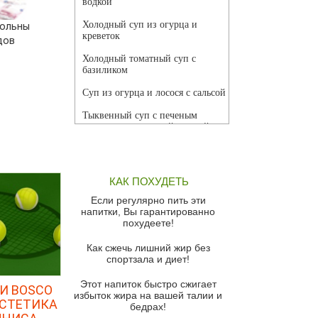
водкой
Холодный суп из огурца и
вольны
креветок
дов
Холодный томатный суп с
базиликом
Суп из огурца и лосося с сальсой
Тыквенный суп с печеным
чесноком и томатной сальсой
Грибной суп
Томатный суп с кремом из
КАК ПОХУДЕТЬ
красного перца
Если регулярно пить эти
Парижский луковый суп
напитки, Вы гарантированно
похудеете!
Суп из спаржи и горошка с
сыром пармезан
Как сжечь лишний жир без
спортзала и диет!
Суп-крем из цветной капусты
Этот напиток быстро сжигает
Французский луковый суп
И BOSCO
избыток жира на вашей талии и
ЭСТЕТИКА
бедрах!
Суп из баклажанов с моцареллой