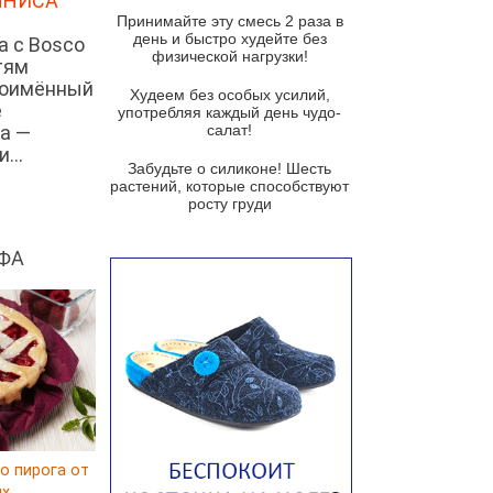
ННИСА
и гремолатой
Принимайте эту смесь 2 раза в
Грибной крем-суп с кростини с
день и быстро худейте без
а с Bosco
козьим сыром
физической нагрузки!
тям
ноимённый
Суп мисо с зеленым луком и
Худеем без особых усилий,
е
тофу
употребляя каждый день чудо-
а —
салат!
Суп из помидоров черри с песто
...
из рукколы
Забудьте о силиконе! Шесть
растений, которые способствуют
Португальский чесночный суп с
росту груди
яйцом
Авголемоно
ФА
Том ям с тофу
Ирландский картофельный суп
Суп из пастернака
Пряный морковный суп во время
зимних холодов
Тосканский фасолевый суп
о пирога от
Американский суп из красной
ux