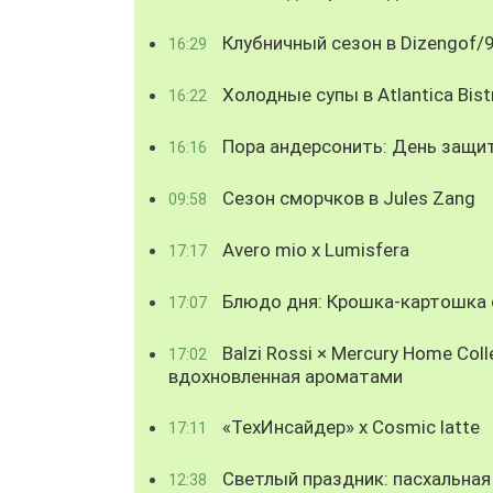
Клубничный сезон в Dizengof/
16:29
Холодные супы в Atlantica Bist
16:22
Пора андерсонить: День защи
16:16
Сезон сморчков в Jules Zang
09:58
Avero mio x Lumisfera
17:17
Блюдо дня: Крошка-картошка с
17:07
Balzi Rossi × Mercury Home Coll
17:02
вдохновленная ароматами
«ТехИнсайдер» х Cosmic latte
17:11
Светлый праздник: пасхальная
12:38