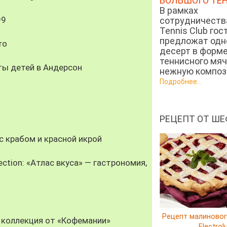
БОЛЬШОГО ТЕ
В рамках
99
сотрудничеств
Tennis Club гос
предложат од
ro
десерт в форм
теннисного мяч
ты детей в Андерсон
нежную компози
Подробнее...
РЕЦЕПТ ОТ ШЕ
 крабом и красной икрой
ection: «Атлас вкуса» — гастрономия,
Рецепт малиновог
 коллекция от «Кофемании»
Electrol