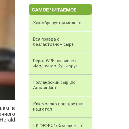
САМОЕ ЧИТАЕМОЕ:
Как образуется молоко
Вся правда о
безлактозном сыре
Depot WPF развивает
«Молочную Культуру»
Голландский сыр Old
Amsterdam
Как молоко попадает на
шем в
наш стол
анного
Herald
ГК "ЭФКО" объявляет о