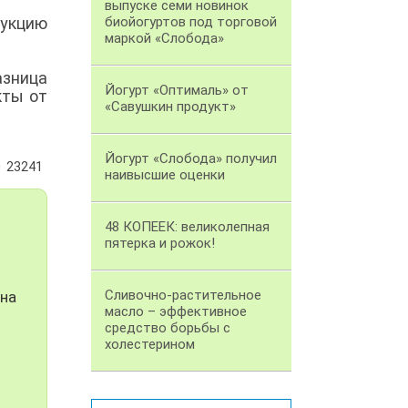
выпуске семи новинок
дукцию
биойогуртов под торговой
маркой «Слобода»
азница
Йогурт «Оптималь» от
кты от
«Савушкин продукт»
Йогурт «Слобода» получил
23241
наивысшие оценки
48 КОПЕЕК: великолепная
пятерка и рожок!
Сливочно-растительное
 на
масло – эффективное
средство борьбы с
холестерином