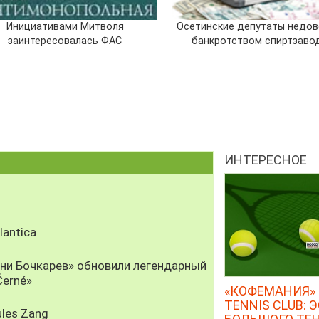
Инициативами Митволя
Осетинские депутаты недо
заинтересовалась ФАС
банкротством спиртзаво
ИНТЕРЕСНОЕ
antica
рни Бочкарев» обновили легендарный
Černé»
«КОФЕМАНИЯ» 
TENNIS CLUB: 
les Zang