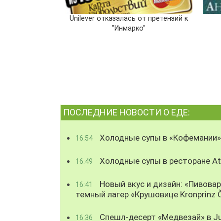
Unilever отказалась от претензий к
"Инмарко"
ПОСЛЕДНИЕ НОВОСТИ О ЕДЕ:
Холодные супы в «Кофемании»
16:54
Холодные супы в ресторане Atl
16:49
Новый вкус и дизайн: «Пивова
16:41
темный лагер «Крушовице Kronprinz 
Спешл-десерт «Медвезай» в Ju
16:36