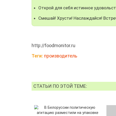
Открой для себя истинное удовольст
Смешай! Хрусти! Наслаждайся! Встре
http://foodmonitor.ru
Теги:
производитель
СТАТЬИ ПО ЭТОЙ ТЕМЕ: