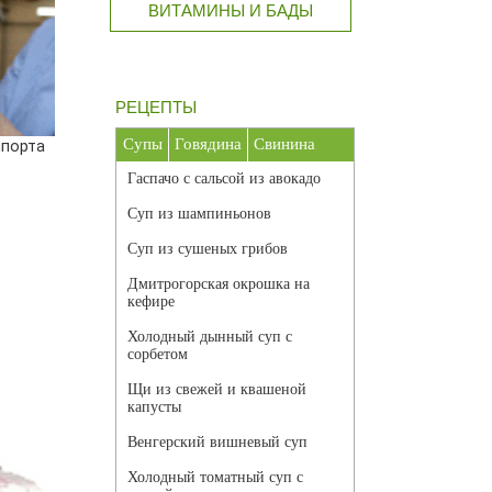
ВИТАМИНЫ И БАДЫ
РЕЦЕПТЫ
Супы
Говядина
Свинина
мпорта
Гаспачо с сальсой из авокадо
Суп из шампиньонов
Суп из сушеных грибов
Дмитрогорская окрошка на
кефире
Холодный дынный суп с
сорбетом
Щи из свежей и квашеной
капусты
Венгерский вишневый суп
Холодный томатный суп с