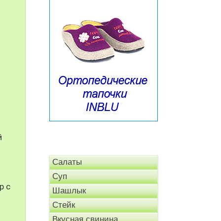
й
Салаты
Суп
р с
Шашлык
Стейк
Вкусная свинина