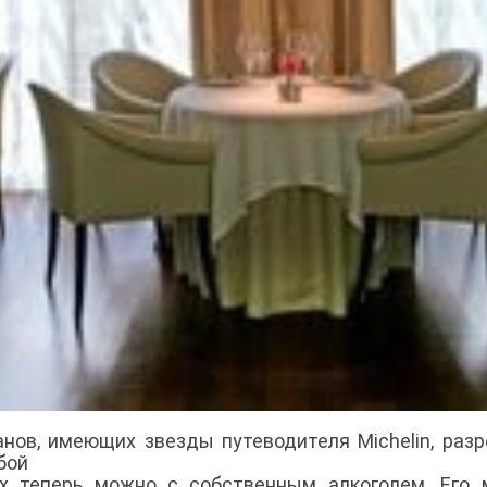
анов, имеющих звезды путеводителя Michelin, раз
бой
х теперь можно с собственным алкоголем. Его 