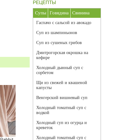
РЕЦЕПТЫ
Супы
Говядина
Свинина
Гаспачо с сальсой из авокадо
Суп из шампиньонов
Суп из сушеных грибов
Дмитрогорская окрошка на
кефире
Холодный дынный суп с
сорбетом
Щи из свежей и квашеной
капусты
Венгерский вишневый суп
Холодный томатный суп с
водкой
Холодный суп из огурца и
креветок
Холодный томатный суп с
Rabbit