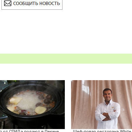
п от СПИДа подают в Пекине
Шеф-повар ресторана White 