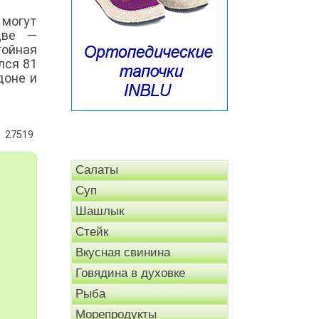
могут
две —
тойная
лся 81
доне и
27519
Салаты
Суп
Шашлык
Стейк
Вкусная свинина
Говядина в духовке
Рыба
Морепродукты