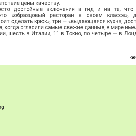
етствие цены качеству.
осто достойные включения в гид и на те, что 
это «образцовый ресторан в своем классе», 
тоит сделать крюк», три — «выдающаяся кухня, дос
да, когда огласили самые свежие данные, в мире име
и, шесть в Италии, 11 в Токио, по четыре — в Лон
ng