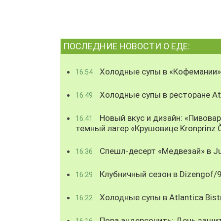
ПОСЛЕДНИЕ НОВОСТИ О ЕДЕ:
Холодные супы в «Кофемании»
16:54
Холодные супы в ресторане Atl
16:49
Новый вкус и дизайн: «Пивова
16:41
темный лагер «Крушовице Kronprinz 
Спешл-десерт «Медвезай» в Ju
16:36
Клубничный сезон в Dizengof/
16:29
Холодные супы в Atlantica Bist
16:22
Пора андерсонить: День защи
16:16