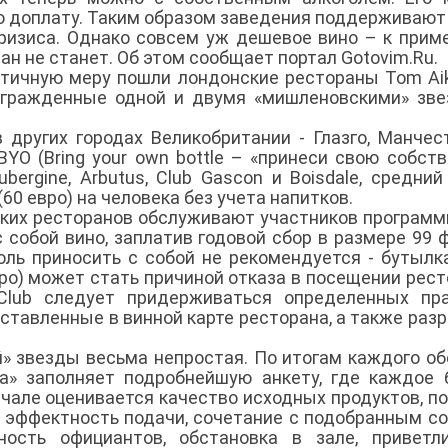
ю доплату. Таким образом заведения поддерживают
ризиса. Однако совсем уж дешевое вино – к приме
ан не станет. Об этом сообщает портал Gotovim.Ru.
атичную меру пошли лондонские рестораны Tom Ai
награжденные одной и двумя «мишленовскими» зв
 других городах Великобритании - Глазго, Манчес
BYO (Bring your own bottle – «принеси свою собст
ergine, Arbutus, Club Gascon и Boisdale, средний
60 евро) на человека без учета напитков.
ских ресторанов обслуживают участников програм
с собой вино, заплатив годовой сбор в размере 99 
оль приносить с собой не рекомендуется - бутылк
ро) может стать причиной отказа в посещении рест
lub следует придерживаться определенных пра
дставленные в винной карте ресторана, а также раз
» звезды весьма непростая. По итогам каждого об
а» заполняет подробнейшую анкету, где каждое
чале оценивается качество исходных продуктов, п
я, эффектность подачи, сочетание с подобранным с
ность официантов, обстановка в зале, приветл