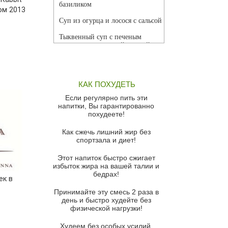
базиликом
ом 2013
Суп из огурца и лосося с сальсой
Тыквенный суп с печеным
чесноком и томатной сальсой
Грибной суп
Томатный суп с кремом из
КАК ПОХУДЕТЬ
красного перца
Если регулярно пить эти
Парижский луковый суп
напитки, Вы гарантированно
похудеете!
Суп из спаржи и горошка с
сыром пармезан
Как сжечь лишний жир без
спортзала и диет!
Суп-крем из цветной капусты
Этот напиток быстро сжигает
Французский луковый суп
избыток жира на вашей талии и
бедрах!
Суп из баклажанов с моцареллой
ек в
и гремолатой
Принимайте эту смесь 2 раза в
Грибной крем-суп с кростини с
день и быстро худейте без
козьим сыром
физической нагрузки!
Суп мисо с зеленым луком и
Худеем без особых усилий,