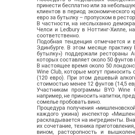
принести бесплатно или за небольшу
клиентов в период экономического к
евро за бутылку – пропуском в рестор
В частности, на неслыханно демокр
Челси и Ledbury в Ноттинг-Хилле, 
соответственно.
Подобная тенденция отмечается и в
Эдинбурге. В этом месяце практику 
бутылку») поддержали рестораны Aub
которых составляет около 50 фунтов (
В настоящее время около 50 лондон
Wine Club, которые могут приносить 
(120 евро). При этом дешевый алког
стоимостью менее 12 фунтов (14,5 ев
Участникам программы BYO Wine C
например, не приносить напитки, пре
сомелье пробовать вино.
Процедура получения «мишленовской
каждого ужина) инспектор «Мишлен
раскладывается на ингредиенты. Вна
их сочетание, техника приготовлени
вином, расторопность и вышколен