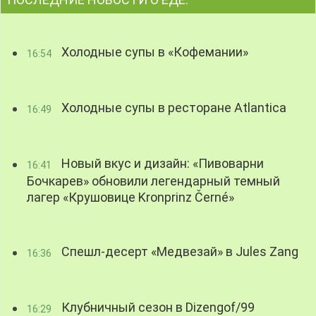
Холодные супы в «Кофемании»
16:54
Холодные супы в ресторане Atlantica
16:49
Новый вкус и дизайн: «Пивоварни
16:41
Бочкарев» обновили легендарный темный
лагер «Крушовице Kronprinz Černé»
Спешл-десерт «Медвезай» в Jules Zang
16:36
Клубничный сезон в Dizengof/99
16:29