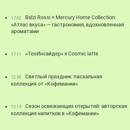
Balzi Rossi × Mercury Home Collection:
17:02
«Атлас вкуса» — гастрономия, вдохновленная
ароматами
«ТехИнсайдер» х Cosmic latte
17:11
Светлый праздник: пасхальная
12:38
коллекция от «Кофемании»
Сезон освежающих открытий: авторская
12:14
коллекция напитков в «Кофемании»