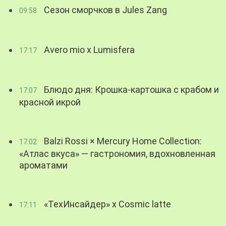
Сезон сморчков в Jules Zang
09:58
Avero mio x Lumisfera
17:17
Блюдо дня: Крошка-картошка с крабом и
17:07
красной икрой
Balzi Rossi × Mercury Home Collection:
17:02
«Атлас вкуса» — гастрономия, вдохновленная
ароматами
«ТехИнсайдер» х Cosmic latte
17:11