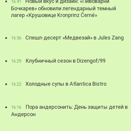
Новый вкус и дизайн: «Пивоварни
16:41
Бочкарев» обновили легендарный темный
лагер «Крушовице Kronprinz Černé»
Спешл-десерт «Медвезай» в Jules Zang
16:36
Клубничный сезон в Dizengof/99
16:29
Холодные супы в Atlantica Bistro
16:22
Пора андерсонить: День защиты детей в
16:16
Андерсон