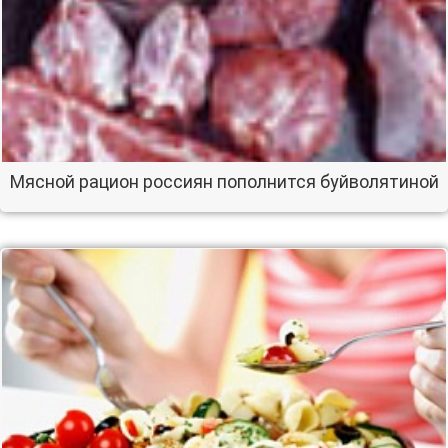
Мясной рацион россиян пополнится буйволятиной