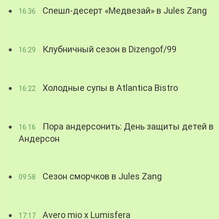
Спешл-десерт «Медвезай» в Jules Zang
16:36
Клубничный сезон в Dizengof/99
16:29
Холодные супы в Atlantica Bistro
16:22
Пора андерсонить: День защиты детей в
16:16
Андерсон
Сезон сморчков в Jules Zang
09:58
Avero mio x Lumisfera
17:17