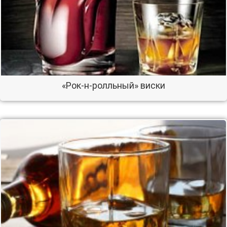
«Рок-н-ролльный» виски