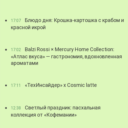
Блюдо дня: Крошка-картошка с крабом и
17:07
красной икрой
Balzi Rossi × Mercury Home Collection:
17:02
«Атлас вкуса» — гастрономия, вдохновленная
ароматами
«ТехИнсайдер» х Cosmic latte
17:11
Светлый праздник: пасхальная
12:38
коллекция от «Кофемании»