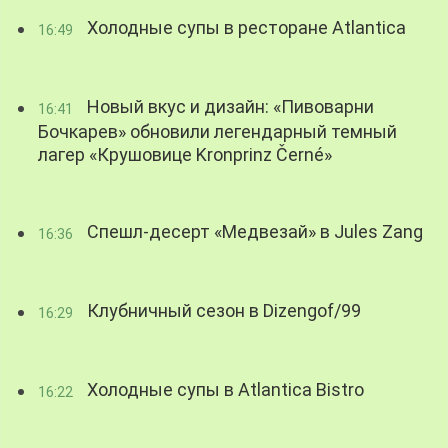
Холодные супы в ресторане Atlantica
16:49
Новый вкус и дизайн: «Пивоварни
16:41
Бочкарев» обновили легендарный темный
лагер «Крушовице Kronprinz Černé»
Спешл-десерт «Медвезай» в Jules Zang
16:36
Клубничный сезон в Dizengof/99
16:29
Холодные супы в Atlantica Bistro
16:22