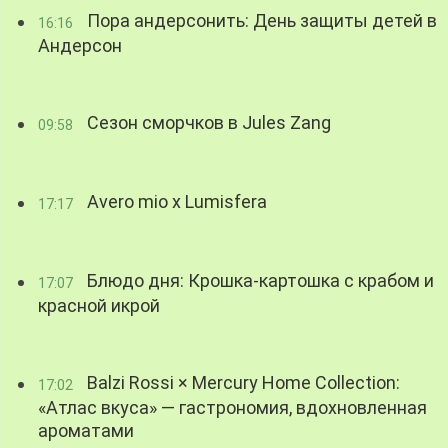
Пора андерсонить: День защиты детей в
16:16
Андерсон
Сезон сморчков в Jules Zang
09:58
Avero mio x Lumisfera
17:17
Блюдо дня: Крошка-картошка с крабом и
17:07
красной икрой
Balzi Rossi × Mercury Home Collection:
17:02
«Атлас вкуса» — гастрономия, вдохновленная
ароматами