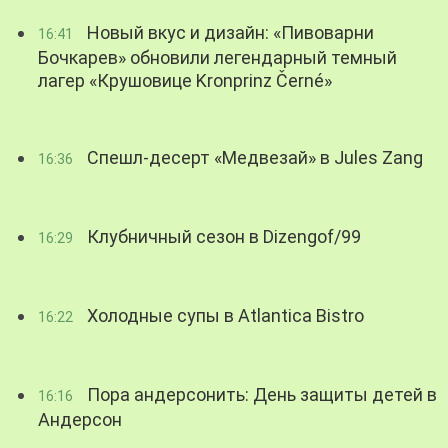
Новый вкус и дизайн: «Пивоварни
16:41
Бочкарев» обновили легендарный темный
лагер «Крушовице Kronprinz Černé»
Спешл-десерт «Медвезай» в Jules Zang
16:36
Клубничный сезон в Dizengof/99
16:29
Холодные супы в Atlantica Bistro
16:22
Пора андерсонить: День защиты детей в
16:16
Андерсон