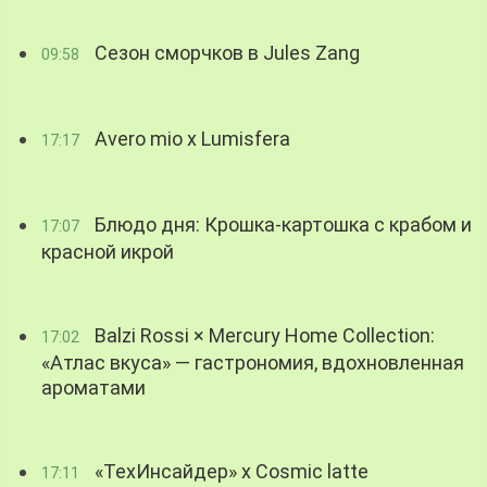
Сезон сморчков в Jules Zang
09:58
Avero mio x Lumisfera
17:17
Блюдо дня: Крошка-картошка с крабом и
17:07
красной икрой
Balzi Rossi × Mercury Home Collection:
17:02
«Атлас вкуса» — гастрономия, вдохновленная
ароматами
«ТехИнсайдер» х Cosmic latte
17:11