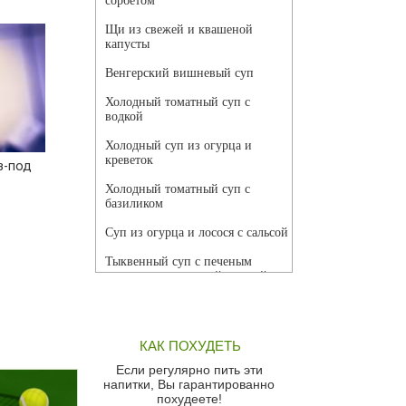
сорбетом
Щи из свежей и квашеной
капусты
Венгерский вишневый суп
Холодный томатный суп с
водкой
Холодный суп из огурца и
креветок
з-под
Холодный томатный суп с
базиликом
Суп из огурца и лосося с сальсой
Тыквенный суп с печеным
чесноком и томатной сальсой
Грибной суп
Томатный суп с кремом из
КАК ПОХУДЕТЬ
красного перца
Если регулярно пить эти
Парижский луковый суп
напитки, Вы гарантированно
похудеете!