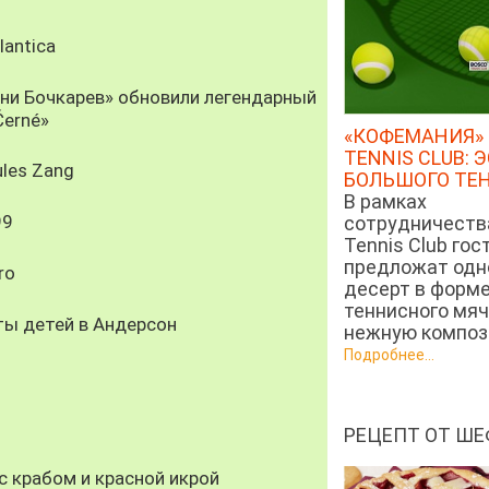
antica
рни Бочкарев» обновили легендарный
Černé»
«КОФЕМАНИЯ» 
TENNIS CLUB: 
les Zang
БОЛЬШОГО ТЕ
В рамках
99
сотрудничеств
Tennis Club гос
предложат од
ro
десерт в форм
теннисного мяч
ты детей в Андерсон
нежную компози
Подробнее...
РЕЦЕПТ ОТ ШЕ
 крабом и красной икрой