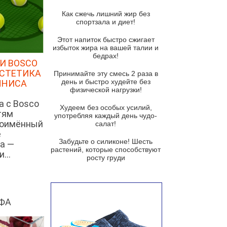
Суп из спаржи и горошка с
сыром пармезан
Как сжечь лишний жир без
спортзала и диет!
Суп-крем из цветной капусты
Этот напиток быстро сжигает
Французский луковый суп
избыток жира на вашей талии и
бедрах!
Суп из баклажанов с моцареллой
И BOSCO
и гремолатой
ЭСТЕТИКА
Принимайте эту смесь 2 раза в
Грибной крем-суп с кростини с
день и быстро худейте без
ННИСА
козьим сыром
физической нагрузки!
а с Bosco
Суп мисо с зеленым луком и
Худеем без особых усилий,
тям
тофу
употребляя каждый день чудо-
ноимённый
салат!
Суп из помидоров черри с песто
е
из рукколы
Забудьте о силиконе! Шесть
а —
растений, которые способствуют
...
Португальский чесночный суп с
росту груди
яйцом
Авголемоно
Том ям с тофу
ФА
Ирландский картофельный суп