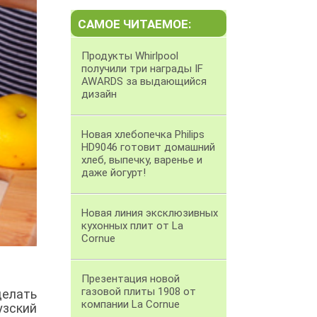
САМОЕ ЧИТАЕМОЕ:
Продукты Whirlpool
получили три награды IF
AWARDS за выдающийся
дизайн
Новая хлебопечка Philips
HD9046 готовит домашний
хлеб, выпечку, варенье и
даже йогурт!
Новая линия эксклюзивных
кухонных плит от La
Cornue
Презентация новой
газовой плиты 1908 от
делать
компании La Cornue
зский