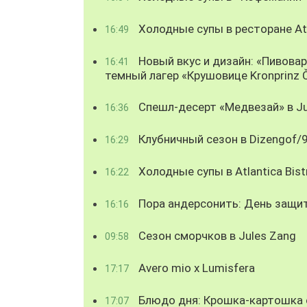
Холодные супы в ресторане Atl
16:49
Новый вкус и дизайн: «Пивова
16:41
темный лагер «Крушовице Kronprinz 
Спешл-десерт «Медвезай» в Ju
16:36
Клубничный сезон в Dizengof/
16:29
Холодные супы в Atlantica Bist
16:22
Пора андерсонить: День защи
16:16
Сезон сморчков в Jules Zang
09:58
Avero mio x Lumisfera
17:17
Блюдо дня: Крошка-картошка с
17:07