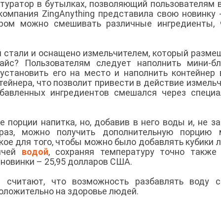
туратор в бутылках, позволяющий пользователям 
 компания ZingAnything представила свою новинку 
тором можно смешивать различные ингредиенты,
 стали и оснащено измельчителем, который разме
вайс? Пользователям следует наполнить мини-б
установить его на место и наполнить контейнер 
ейнера, что позволит привести в действие измельч
обавленных ингредиентов смешался через специ
 порции напитка, но, добавив в него воды и, не з
раз, можно получить дополнительную порцию м
ое для того, чтобы можно было добавлять кубики л
рячей
водой
, сохраняя температуру точно также
 новинки – 25,95 долларов США.
ты считают, что возможность разбавлять воду 
ложительно на здоровье людей.