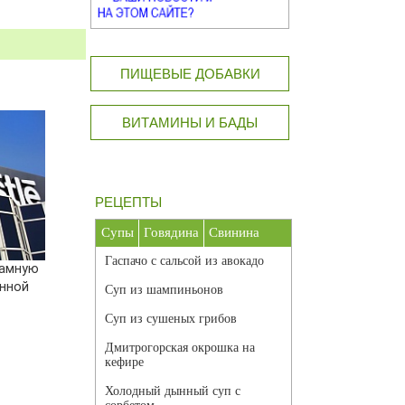
ПИЩЕВЫЕ ДОБАВКИ
ВИТАМИНЫ И БАДЫ
РЕЦЕПТЫ
Супы
Говядина
Свинина
Гаспачо с сальсой из авокадо
ламную
анной
Суп из шампиньонов
Суп из сушеных грибов
Дмитрогорская окрошка на
кефире
Холодный дынный суп с