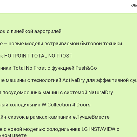
к с линейкой аэрогрилей
не – новые модели встраиваемой бытовой техники
ник HOTPOINT TOTAL NO FROST
ники Total No Frost c функцией Push&Go
е машины с технологией ActiveDry для эффективной су
и посудомоечных машин с системой NaturalDry
ый холодильник W Collection 4 Doors
айн-сказок в рамках кампании #ЛучшеВместе
 с новой моделью холодильника LG INSTAVIEW с
ьном цветe