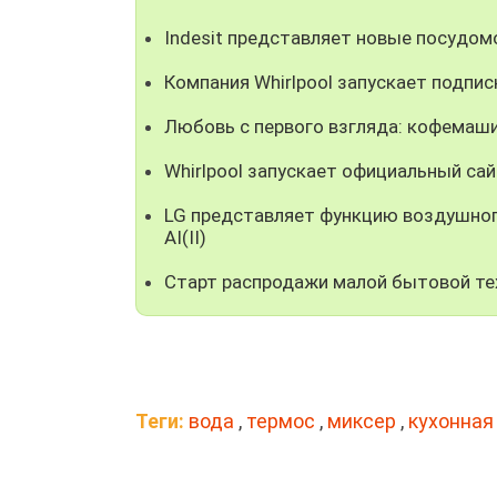
Indesit представляет новые посудом
Компания Whirlpool запускает подпи
Любовь с первого взгляда: кофемаш
Whirlpool запускает официальный сайт
LG представляет функцию воздушног
AI(II)
Старт распродажи малой бытовой тех
Теги:
вода
,
термос
,
миксер
,
кухонная