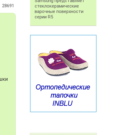
Samsung представляет
28691
стеклокерамические
варочные поверхности
серии R5
шки