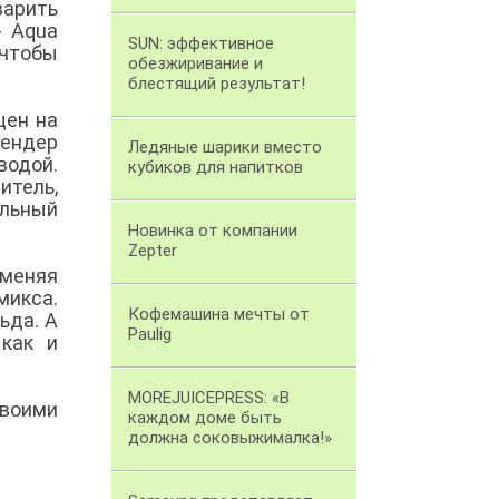
варить
- Aqua
SUN: эффективное
 чтобы
обезжиривание и
блестящий результат!
щен на
лендер
Ледяные шарики вместо
водой.
кубиков для напитков
итель,
альный
Новинка от компании
Zepter
аменяя
икса.
Кофемашина мечты от
ьда. А
Paulig
 как и
MOREJUICEPRESS: «В
своими
каждом доме быть
должна соковыжималка!»