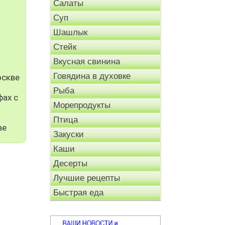
Салаты
Суп
Шашлык
Стейк
Вкусная свинина
Говядина в духовке
оскве
Рыба
фах с
Морепродукты
Птица
ве
Закуски
Каши
Десерты
Лучшие рецепты
Быстрая еда