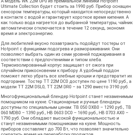
А модель WK 22M UP0 из премиальной линейки Hotpoint
Ultimate Collection будет стоить за 1990 руб. Прибор оснащен
сенсором температуры, который находится непосредственно
в контакте с водой и гарантирует короткое время кипения. А
как только вода нагреется до выбранной температуры, чайник
автоматически отключается в течение 12 секунд, экономя
время и электроэнергию.
Для любителей вкусно позавтракать подойдут тостеры от
Hotpoint с функциями подогрева и размораживания. Они
позволяют выбрать один из семи уровней поджаривания в
соответствии с предпочтениями и типом хлеба.
Термоизолированный корпус защищает от ожога при
случайном прикосновении к прибору. А удобный поддон
поможет легко убрать все хлебные крошки и предотвратит их
подгорание. Тостер TT 22M DC0 доступен по цене 1190 руб., а
модели TT 22M DSL0, TT 22M DR0 – за 1290 вместо 3190 руб.
Многофункциональный блендер Hotpoint станет незаменимым
помощником на кухне. Стационарные и ручные блендеры
доступны по специальным ценам: TB 050 DXB0 – 1290 руб., TB
060 MDB0 – 1390 руб., HB 0603 DC0 – 1690 руб., HB 0703 AX0 –
1790 руб. Они обладают высокой функциональностью и
станут незаменимыми помощниками на кухне. Мощность
приборов составляет до 700 Вт, что позволяет значительно
сократить время на переработку продуктов.