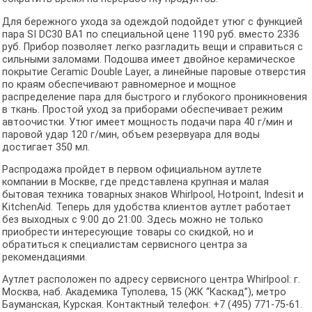
Для бережного ухода за одеждой подойдет утюг с функцией
пара SI DC30 BA1 по специальной цене 1190 руб. вместо 2336
руб. Прибор позволяет легко разгладить вещи и справиться с
сильными заломами. Подошва имеет двойное керамическое
покрытие Ceramic Double Layer, а линейные паровые отверстия
по краям обеспечивают равномерное и мощное
распределение пара для быстрого и глубокого проникновения
в ткань. Простой уход за приборами обеспечивает режим
автоочистки. Утюг имеет мощность подачи пара 40 г/мин и
паровой удар 120 г/мин, объем резервуара для воды
достигает 350 мл.
Распродажа пройдет в первом официальном аутлете
компании в Москве, где представлена крупная и малая
бытовая техника товарных знаков Whirlpool, Hotpoint, Indesit и
KitchenAid. Теперь для удобства клиентов аутлет работает
без выходных с 9:00 до 21:00. Здесь можно не только
приобрести интересующие товары со скидкой, но и
обратиться к специалистам сервисного центра за
рекомендациями.
Аутлет расположен по адресу сервисного центра Whirlpool: г.
Москва, наб. Академика Туполева, 15 (ЖК “Каскад”), метро
Бауманская, Курская. Контактный телефон: +7 (495) 771-75-61.