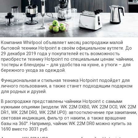
Компания Whirlpool объявляет месяц распродажи малой
бытовой техники Hotpoint в своём официальном аутлете. До
29 декабря 2019 года у покупателей есть возможность
приобрести технику Hotpoint по специальным ценам: чайники,
тостеры и блендеры – для удобства на кухне, а утюги – для
бережного ухода за одеждой.
Функциональная и стильная техника Hotpoint подойдет для
личного пользования, а также станет подходящим подарком
для родных и друзей.
В распродаже представлены чайники Hotpoint с самыми
нужными опциями (модели: WK 22M DXB0, WK 22M DC0, WK 22M
DR1, WK 22M DR0, WK 22M UP0): автоотключение при закипании,
световая индикация, фильтр от накипи, а также вращение
базы на 360°. Например, чайник WK 22M DR0 можно купить за
1690 вместо 3031 руб.