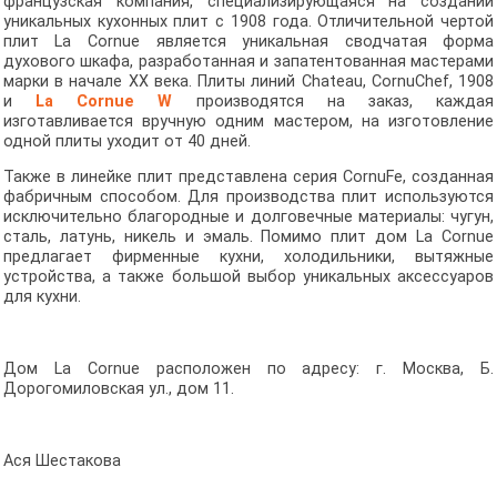
французская компания, специализирующаяся на создании
уникальных кухонных плит с 1908 года. Отличительной чертой
плит La Cornue является уникальная сводчатая форма
духового шкафа, разработанная и запатентованная мастерами
марки в начале ХХ века. Плиты линий Chateau, CornuChef, 1908
и
La Cornue W
производятся на заказ, каждая
изготавливается вручную одним мастером, на изготовление
одной плиты уходит от 40 дней.
Также в линейке плит представлена серия CornuFe, созданная
фабричным способом. Для производства плит используются
исключительно благородные и долговечные материалы: чугун,
сталь, латунь, никель и эмаль. Помимо плит дом La Cornue
предлагает фирменные кухни, холодильники, вытяжные
устройства, а также большой выбор уникальных аксессуаров
для кухни.
Дом La Cornue расположен по адресу: г. Москва, Б.
Дорогомиловская ул., дом 11.
Ася Шестакова