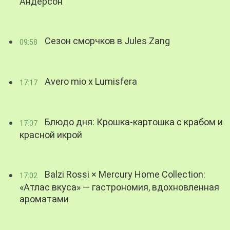
Андерсон
Сезон сморчков в Jules Zang
09:58
Avero mio x Lumisfera
17:17
Блюдо дня: Крошка-картошка с крабом и
17:07
красной икрой
Balzi Rossi × Mercury Home Collection:
17:02
«Атлас вкуса» — гастрономия, вдохновленная
ароматами