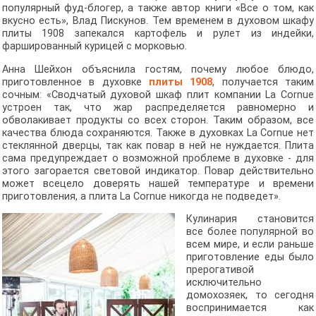
популярный фуд-блогер, а также автор книги «Все о том, как
вкусно есть», Влад Пискунов. Тем временем в духовом шкафу
плиты 1908 запекался картофель и рулет из индейки,
фаршированный курицей с морковью.
Анна Шейхон объяснила гостям, почему любое блюдо,
приготовленное в духовке
плиты 1908
, получается таким
сочным: «Сводчатый духовой шкаф плит компании La Cornue
устроен так, что жар распределяется равномерно и
обволакивает продукты со всех сторон. Таким образом, все
качества блюда сохраняются. Также в духовках La Cornue нет
стеклянной дверцы, так как повар в ней не нуждается. Плита
сама предупреждает о возможной проблеме в духовке - для
этого загорается световой индикатор. Повар действительно
может всецело доверять нашей температуре и времени
приготовления, а плита La Cornue никогда не подведет».
Кулинария становится
все более популярной во
всем мире, и если раньше
приготовление еды было
прерогативой
исключительно
домохозяек, то сегодня
воспринимается как