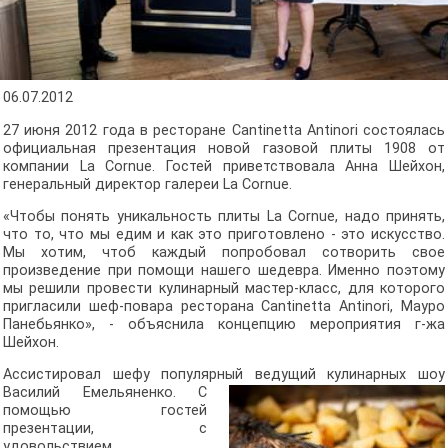
06.07.2012
27 июня 2012 года в ресторане Cantinetta Antinori состоялась
официальная презентация новой газовой плиты 1908 от
компании La Cornue. Гостей приветствовала Анна Шейхон,
генеральный директор галереи La Cornue.
«Чтобы понять уникальность плиты La Cornue, надо принять,
что то, что мы едим и как это приготовлено - это искусство.
Мы хотим, чтоб каждый попробовал сотворить свое
произведение при помощи нашего шедевра. Именно поэтому
мы решили провести кулинарный мастер-класс, для которого
пригласили шеф-повара ресторана Cantinetta Antinori, Мауро
Панебьянко», - объяснила концепцию мероприятия г-жа
Шейхон.
Ассистировал шефу популярный ведущий кулинарных шоу
Василий Емельяненко.
С
помощью гостей
презентации, с
удовольствием