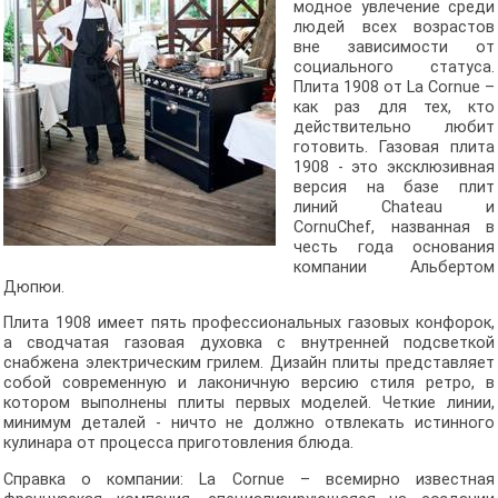
модное увлечение среди
людей всех возрастов
вне зависимости от
социального статуса.
Плита 1908 от La Cornue –
как раз для тех, кто
действительно любит
готовить. Газовая плита
1908 - это эксклюзивная
версия на базе плит
линий Chateau и
CornuChef, названная в
честь года основания
компании Альбертом
Дюпюи.
Плита 1908 имеет пять профессиональных газовых конфорок,
а сводчатая газовая духовка с внутренней подсветкой
снабжена электрическим грилем. Дизайн плиты представляет
собой современную и лаконичную версию стиля ретро, в
котором выполнены плиты первых моделей. Четкие линии,
минимум деталей - ничто не должно отвлекать истинного
кулинара от процесса приготовления блюда.
Справка о компании: La Cornue – всемирно известная