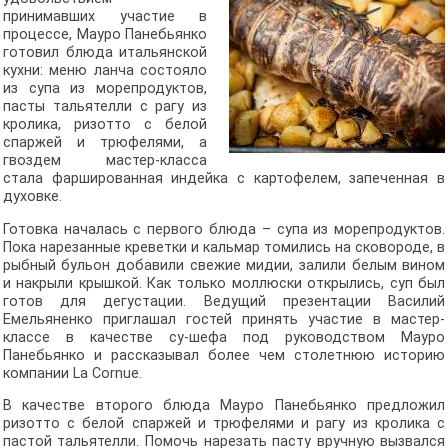
принимавших участие в
процессе, Мауро Панебьянко
готовил блюда итальянской
кухни: меню ланча состояло
из супа из морепродуктов,
пасты тальятелли с рагу из
кролика, ризотто с белой
спаржей и трюфелями, а
гвоздем мастер-класса
стала фаршированная индейка с картофелем, запеченная в
духовке.
Готовка началась с первого блюда – супа из морепродуктов.
Пока нарезанные креветки и кальмар томились на сковороде, в
рыбный бульон добавили свежие мидии, залили белым вином
и накрыли крышкой. Как только моллюски открылись, суп был
готов для дегустации. Ведущий презентации Василий
Емельяненко приглашал гостей принять участие в мастер-
классе в качестве су-шефа под руководством Мауро
Панебьянко и рассказывал более чем столетнюю историю
компании La Cornue.
В качестве второго блюда Мауро Панебьянко предложил
ризотто с белой спаржей и трюфелями и рагу из кролика с
пастой тальятелли. Помочь нарезать пасту вручную вызвался