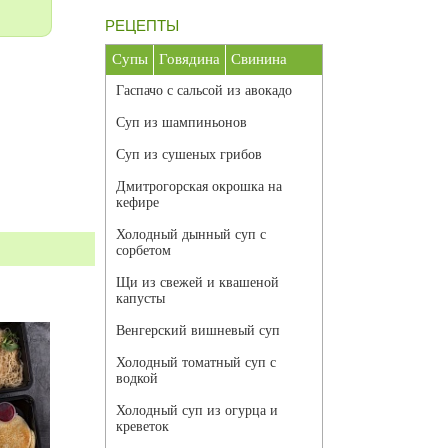
РЕЦЕПТЫ
Супы
Говядина
Свинина
Гаспачо с сальсой из авокадо
Суп из шампиньонов
Суп из сушеных грибов
Дмитрогорская окрошка на
кефире
Холодный дынный суп с
сорбетом
Щи из свежей и квашеной
капусты
Венгерский вишневый суп
Холодный томатный суп с
водкой
Холодный суп из огурца и
креветок