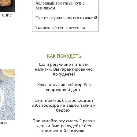
Холодный томатный суп с
базиликом
итание
Суп из огурца и лосося с сальсой
Тыквенный суп с печеным
чесноком и томатной сальсой
Грибной суп
Томатный суп с кремом из
КАК ПОХУДЕТЬ
красного перца
Если регулярно пить эти
Парижский луковый суп
напитки, Вы гарантированно
похудеете!
Суп из спаржи и горошка с
сыром пармезан
Как сжечь лишний жир без
спортзала и диет!
Суп-крем из цветной капусты
Этот напиток быстро сжигает
Французский луковый суп
избыток жира на вашей талии и
бедрах!
Суп из баклажанов с моцареллой
и гремолатой
Принимайте эту смесь 2 раза в
или
Грибной крем-суп с кростини с
день и быстро худейте без
козьим сыром
физической нагрузки!