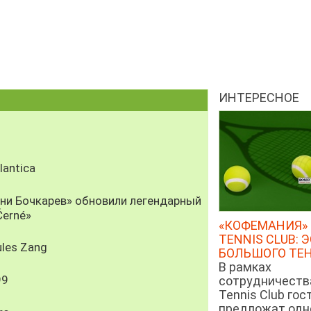
ИНТЕРЕСНОЕ
antica
рни Бочкарев» обновили легендарный
Černé»
«КОФЕМАНИЯ» 
TENNIS CLUB: 
les Zang
БОЛЬШОГО ТЕ
В рамках
99
сотрудничеств
Tennis Club гос
предложат од