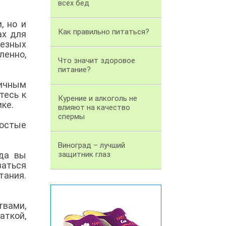
всех бед
, но и
Как правильно питаться?
ах для
езных
ленно,
Что значит здоровое
питание?
тичным
тесь к
Курение и алкоголь не
ике.
влияют на качество
спермы
ростые
Виноград – лучший
гда вы
защитник глаз
заться
тания.
твами,
аткой,