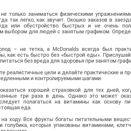
не только заниматься физическими упражнениями
да так легко, как звучит. Окошко заказов в заезд
уда или обустройство быстрых и не очень пол
им выбором для людей с занятым графиком. Опреде
голод – не тетка, а McDonalds всегда был прак
ы, как есть быстро без «быстрой еды». Прислушай
 питаться без вреда для здоровья при занятом граф
вьте реалистичные цели и делайте практические и п
 медленными и контролируемыми шагами.
оказаться хорошей страховкой для тех дней, ко
женные три раза в день. Однако это может ока
 следует полагаться на витамины как основу пи
стоящая еда.
с на ходу. Все фрукты богаты питательными вещес
 и голубика, которые упакованы витаминами, клетч
ыми вещами.