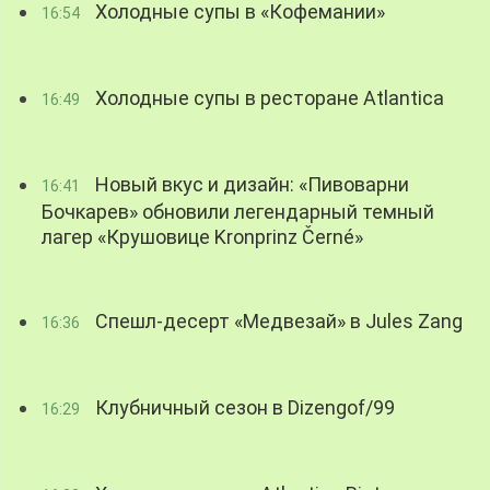
Холодные супы в «Кофемании»
16:54
Холодные супы в ресторане Atlantica
16:49
Новый вкус и дизайн: «Пивоварни
16:41
Бочкарев» обновили легендарный темный
лагер «Крушовице Kronprinz Černé»
Спешл-десерт «Медвезай» в Jules Zang
16:36
Клубничный сезон в Dizengof/99
16:29