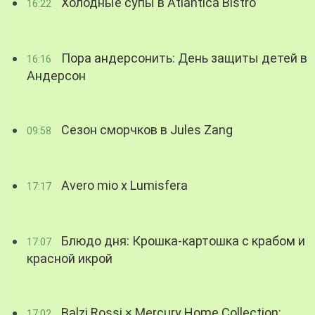
Холодные супы в Atlantica Bistro
16:22
Пора андерсонить: День защиты детей в
16:16
Андерсон
Сезон сморчков в Jules Zang
09:58
Avero mio x Lumisfera
17:17
Блюдо дня: Крошка-картошка с крабом и
17:07
красной икрой
Balzi Rossi × Mercury Home Collection:
17:02