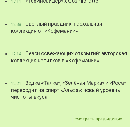
«ТехИнсайдер» х Cosmic latte
17:11
Светлый праздник: пасхальная
12:38
коллекция от «Кофемании»
Сезон освежающих открытий: авторская
12:14
коллекция напитков в «Кофемании»
Водка «Талка», «Зелёная Марка» и «Роса»
12:21
переходит на спирт «Альфа»: новый уровень
чистоты вкуса
смотреть предыдущие