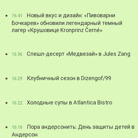
Новый вкус и дизайн: «Пивоварни
16:41
Бочкарев» обновили легендарный темный
лагер «Крушовице Kronprinz Černé»
Спешл-десерт «Медвезай» в Jules Zang
16:36
Клубничный сезон в Dizengof/99
16:29
Холодные супы в Atlantica Bistro
16:22
Пора андерсонить: День защиты детей в
16:16
Андерсон