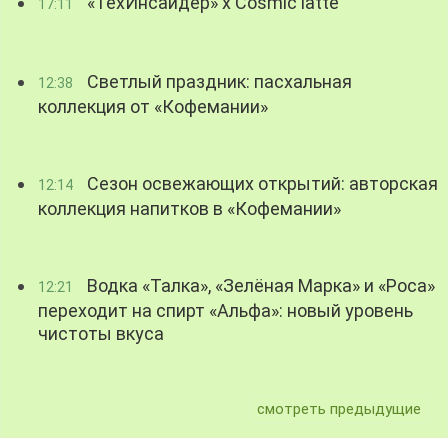
«ТехИнсайдер» х Cosmic latte
17:11
Светлый праздник: пасхальная
12:38
коллекция от «Кофемании»
Сезон освежающих открытий: авторская
12:14
коллекция напитков в «Кофемании»
Водка «Талка», «Зелёная Марка» и «Роса»
12:21
переходит на спирт «Альфа»: новый уровень
чистоты вкуса
смотреть предыдущие