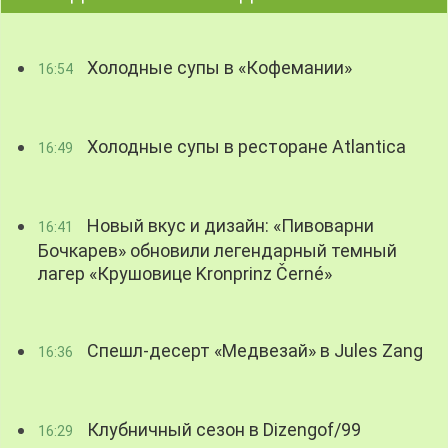
Холодные супы в «Кофемании»
16:54
Холодные супы в ресторане Atlantica
16:49
Новый вкус и дизайн: «Пивоварни
16:41
Бочкарев» обновили легендарный темный
лагер «Крушовице Kronprinz Černé»
Спешл-десерт «Медвезай» в Jules Zang
16:36
Клубничный сезон в Dizengof/99
16:29