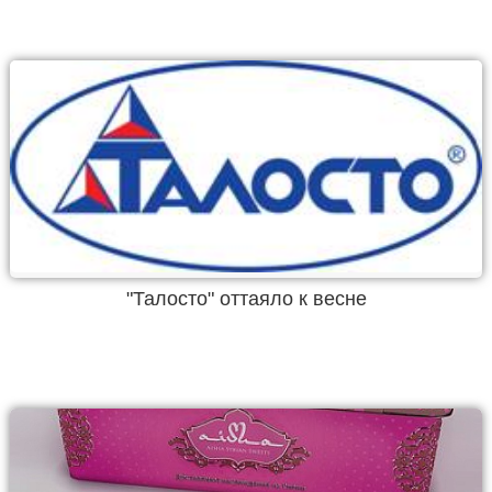
"Талосто" оттаяло к весне