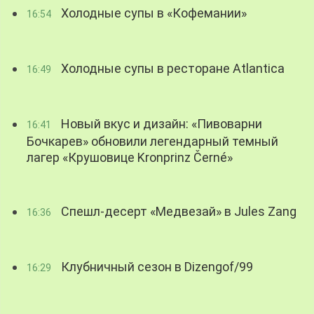
Холодные супы в «Кофемании»
16:54
Холодные супы в ресторане Atlantica
16:49
Новый вкус и дизайн: «Пивоварни
16:41
Бочкарев» обновили легендарный темный
лагер «Крушовице Kronprinz Černé»
Спешл-десерт «Медвезай» в Jules Zang
16:36
Клубничный сезон в Dizengof/99
16:29