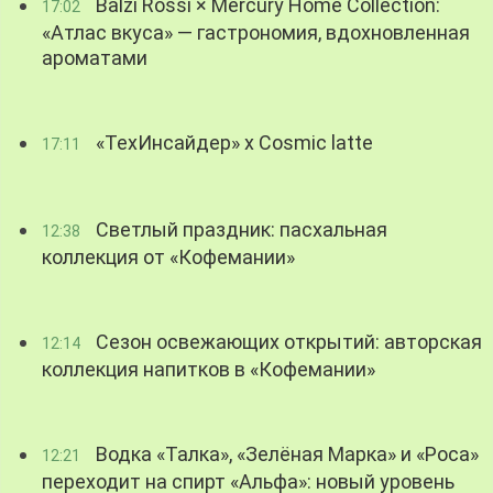
Balzi Rossi × Mercury Home Collection:
17:02
«Атлас вкуса» — гастрономия, вдохновленная
ароматами
«ТехИнсайдер» х Cosmic latte
17:11
Светлый праздник: пасхальная
12:38
коллекция от «Кофемании»
Сезон освежающих открытий: авторская
12:14
коллекция напитков в «Кофемании»
Водка «Талка», «Зелёная Марка» и «Роса»
12:21
переходит на спирт «Альфа»: новый уровень