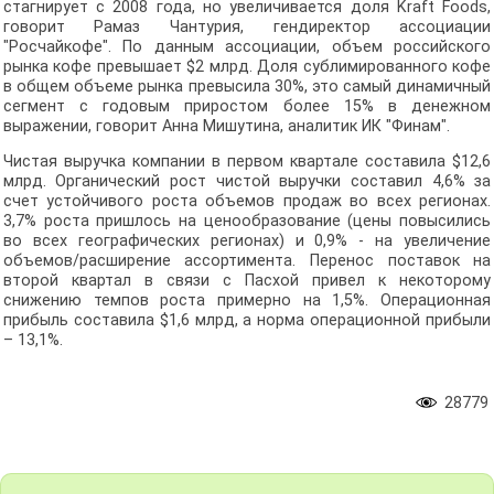
стагнирует с 2008 года, но увеличивается доля Kraft Foods,
говорит Рамаз Чантурия, гендиректор ассоциации
"Росчайкофе". По данным ассоциации, объем российского
рынка кофе превышает $2 млрд. Доля сублимированного кофе
в общем объеме рынка превысила 30%, это самый динамичный
сегмент с годовым приростом более 15% в денежном
выражении, говорит Анна Мишутина, аналитик ИК "Финам".
Чистая выручка компании в первом квартале составила $12,6
млрд. Органический рост чистой выручки составил 4,6% за
счет устойчивого роста объемов продаж во всех регионах.
3,7% роста пришлось на ценообразование (цены повысились
во всех географических регионах) и 0,9% - на увеличение
объемов/расширение ассортимента. Перенос поставок на
второй квартал в связи с Пасхой привел к некоторому
снижению темпов роста примерно на 1,5%. Операционная
прибыль составила $1,6 млрд, а норма операционной прибыли
– 13,1%.
28779