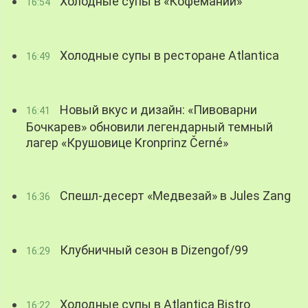
Холодные супы в «Кофемании»
16:54
Холодные супы в ресторане Atlantica
16:49
Новый вкус и дизайн: «Пивоварни
16:41
Бочкарев» обновили легендарный темный
лагер «Крушовице Kronprinz Černé»
Спешл-десерт «Медвезай» в Jules Zang
16:36
Клубничный сезон в Dizengof/99
16:29
Холодные супы в Atlantica Bistro
16:22