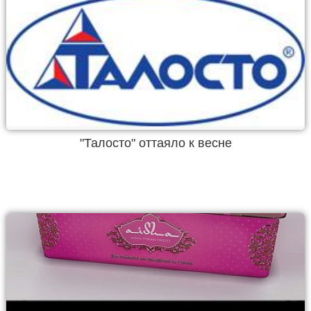
"Талосто" оттаяло к весне