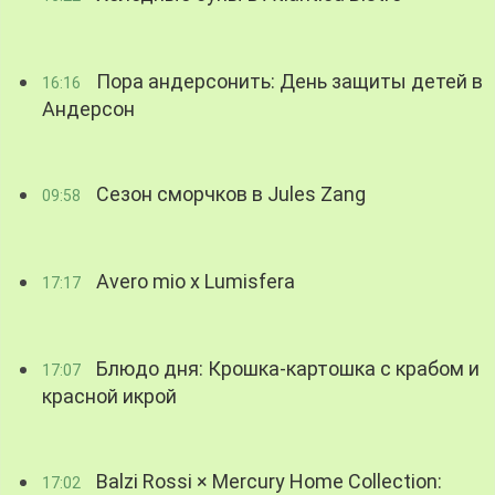
Пора андерсонить: День защиты детей в
16:16
Андерсон
Сезон сморчков в Jules Zang
09:58
Avero mio x Lumisfera
17:17
Блюдо дня: Крошка-картошка с крабом и
17:07
красной икрой
Balzi Rossi × Mercury Home Collection:
17:02