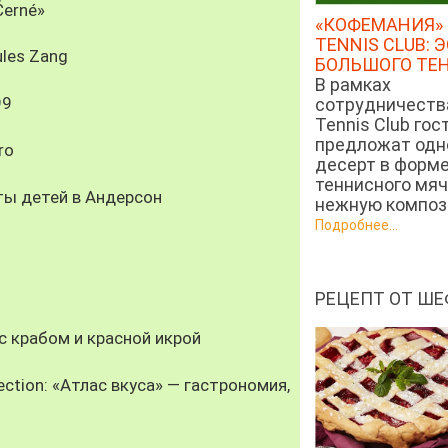
Černé»
«КОФЕМАНИЯ» 
TENNIS CLUB: 
les Zang
БОЛЬШОГО ТЕ
В рамках
99
сотрудничеств
Tennis Club гос
предложат од
ro
десерт в форм
теннисного мяч
ты детей в Андерсон
нежную компози
Подробнее...
РЕЦЕПТ ОТ ШЕ
 крабом и красной икрой
ection: «Атлас вкуса» — гастрономия,