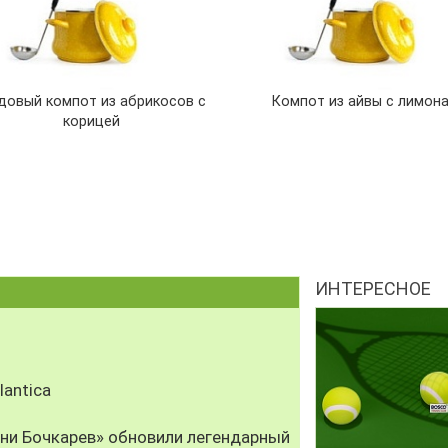
довый компот из абрикосов с
Компот из айвы с лимон
корицей
ИНТЕРЕСНОЕ
antica
рни Бочкарев» обновили легендарный