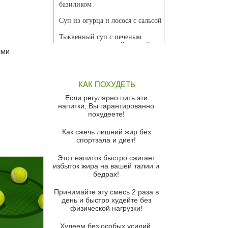
базиликом
Суп из огурца и лосося с сальсой
Тыквенный суп с печеным
чесноком и томатной сальсой
ами
Грибной суп
Томатный суп с кремом из
КАК ПОХУДЕТЬ
красного перца
Если регулярно пить эти
Парижский луковый суп
напитки, Вы гарантированно
похудеете!
Суп из спаржи и горошка с
сыром пармезан
Как сжечь лишний жир без
спортзала и диет!
Суп-крем из цветной капусты
Этот напиток быстро сжигает
Французский луковый суп
избыток жира на вашей талии и
бедрах!
Суп из баклажанов с моцареллой
и гремолатой
Принимайте эту смесь 2 раза в
Грибной крем-суп с кростини с
день и быстро худейте без
козьим сыром
физической нагрузки!
Суп мисо с зеленым луком и
Худеем без особых усилий,