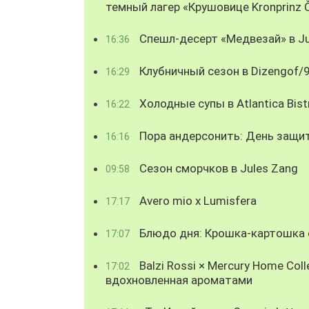
темный лагер «Крушовице Kronprinz 
Спешл-десерт «Медвезай» в Ju
16:36
Клубничный сезон в Dizengof/
16:29
Холодные супы в Atlantica Bist
16:22
Пора андерсонить: День защи
16:16
Сезон сморчков в Jules Zang
09:58
Avero mio x Lumisfera
17:17
Блюдо дня: Крошка-картошка с
17:07
Balzi Rossi × Mercury Home Coll
17:02
вдохновленная ароматами