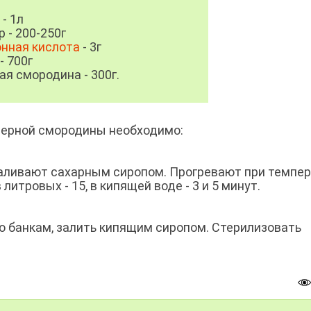
 - 1л
р - 200-250г
нная кислота
- 3г
- 700г
ая смородина - 300г.
 черной смородины необходимо:
заливают сахарным сиропом. Прогревают при темпе
литровых - 15, в кипящей воде - 3 и 5 минут.
о банкам, залить кипящим сиропом. Стерилизовать