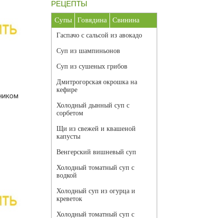
РЕЦЕПТЫ
Супы
Говядина
Свинина
Гаспачо с сальсой из авокадо
Суп из шампиньонов
Суп из сушеных грибов
Дмитрогорская окрошка на
кефире
ником
Холодный дынный суп с
сорбетом
Щи из свежей и квашеной
капусты
Венгерский вишневый суп
Холодный томатный суп с
водкой
Холодный суп из огурца и
креветок
Холодный томатный суп с