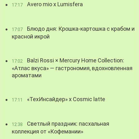
Avero mio x Lumisfera
17:17
Блюдо дня: Крошка-картошка с крабом и
17:07
красной икрой
Balzi Rossi × Mercury Home Collection:
17:02
«Атлас вкуса» — гастрономия, вдохновленная
ароматами
«ТехИнсайдер» х Cosmic latte
17:11
Светлый праздник: пасхальная
12:38
коллекция от «Кофемании»