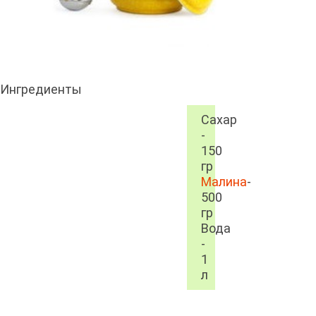
Ингредиенты
Сахар
-
150
гр
Малина
-
500
гр
Вода
-
1
л