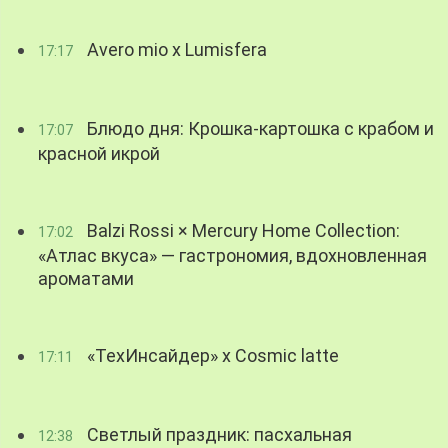
Avero mio x Lumisfera
17:17
Блюдо дня: Крошка-картошка с крабом и
17:07
красной икрой
Balzi Rossi × Mercury Home Collection:
17:02
«Атлас вкуса» — гастрономия, вдохновленная
ароматами
«ТехИнсайдер» х Cosmic latte
17:11
Светлый праздник: пасхальная
12:38