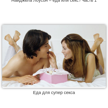
Найджела Лоусон – еда или секс? часть 1
Еда для супер секса