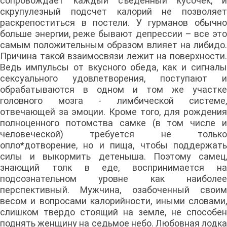
сопровождает каждый съеденный кусочек, и
скрупулезный подсчет калорий не позволяет
раскрепоститься в постели. У гурманов обычно
больше энергии, реже бывают депрессии – все это
самым положительным образом влияет на либидо.
Причина такой взаимосвязи лежит на поверхности.
Ведь импульсы от вкусного обеда, как и сигналы
сексуального удовлетворения, поступают и
обрабатываются в одном и том же участке
головного мозга - лимбической системе,
отвечающей за эмоции. Кроме того, для рождения
полноценного потомства самке (в том числе и
человеческой) требуется не только
опло*дотворение, но и пища, чтобы поддержать
силы и выкормить детеныша. Поэтому самец,
знающий толк в еде, воспринимается на
подсознательном уровне как наиболее
перспективный. Мужчина, озабоченный своим
весом и вопросами калорийности, иными словами,
слишком твердо стоящий на земле, не способен
поднять женщину на седьмое небо. Любовная лодка