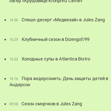
лагер «Крушовице Kronprinz Černé»
Спешл-десерт «Медвезай» в Jules Zang
16:36
Клубничный сезон в Dizengof/99
16:29
Холодные супы в Atlantica Bistro
16:22
Пора андерсонить: День защиты детей в
16:16
Андерсон
Сезон сморчков в Jules Zang
09:58