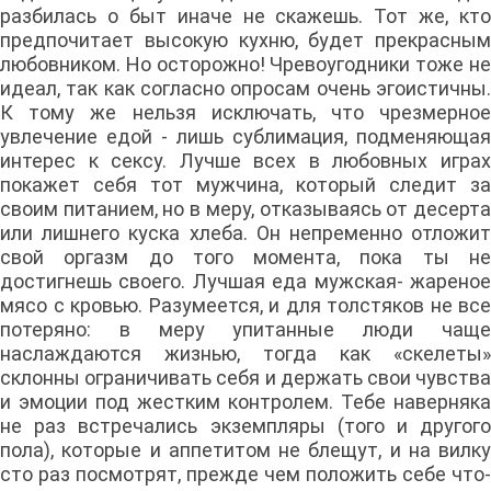
разбилась о быт иначе не скажешь. Тот же, кто
предпочитает высокую кухню, будет прекрасным
любовником. Но осторожно! Чревоугодники тоже не
идеал, так как согласно опросам очень эгоистичны.
К тому же нельзя исключать, что чрезмерное
увлечение едой - лишь сублимация, подменяющая
интерес к сексу. Лучше всех в любовных играх
покажет себя тот мужчина, который следит за
своим питанием, но в меру, отказываясь от десерта
или лишнего куска хлеба. Он непременно отложит
свой оргазм до того момента, пока ты не
достигнешь своего. Лучшая еда мужская- жареное
мясо с кровью. Разумеется, и для толстяков не все
потеряно: в меру упитанные люди чаще
наслаждаются жизнью, тогда как «скелеты»
склонны ограничивать себя и держать свои чувства
и эмоции под жестким контролем. Тебе наверняка
не раз встречались экземпляры (того и другого
пола), которые и аппетитом не блещут, и на вилку
сто раз посмотрят, прежде чем положить себе что-