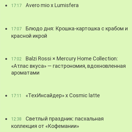
Avero mio x Lumisfera
17:17
Блюдо дня: Крошка-картошка с крабом и
17:07
красной икрой
Balzi Rossi × Mercury Home Collection:
17:02
«Атлас вкуса» — гастрономия, вдохновленная
ароматами
«ТехИнсайдер» х Cosmic latte
17:11
Светлый праздник: пасхальная
12:38
коллекция от «Кофемании»