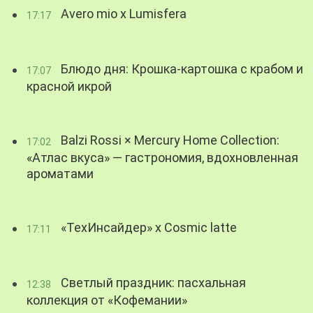
Avero mio x Lumisfera
17:17
Блюдо дня: Крошка-картошка с крабом и
17:07
красной икрой
Balzi Rossi × Mercury Home Collection:
17:02
«Атлас вкуса» — гастрономия, вдохновленная
ароматами
«ТехИнсайдер» х Cosmic latte
17:11
Светлый праздник: пасхальная
12:38
коллекция от «Кофемании»