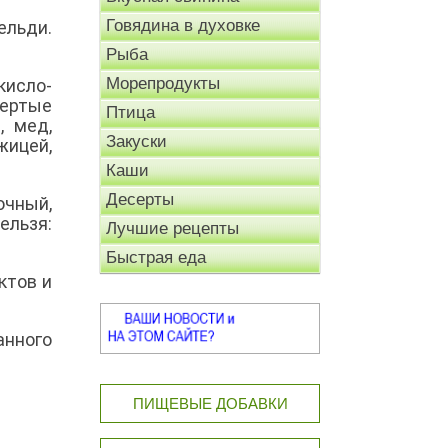
Говядина в духовке
ельди.
Рыба
Морепродукты
кисло-
тертые
Птица
, мед,
Закуски
жицей,
Каши
Десерты
чный,
ельзя:
Лучшие рецепты
Быстрая еда
ктов и
анного
ПИЩЕВЫЕ ДОБАВКИ