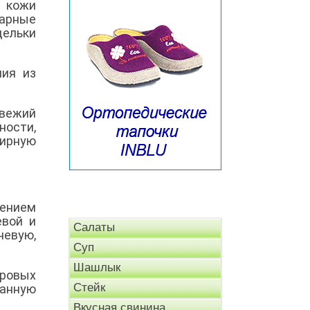
, кожи
варные
дельки
лия из
Свежий
ности,
жирную
лением
евой и
Салаты
невую,
Суп
Шашлык
аровых
Стейк
чанную
Вкусная свинина