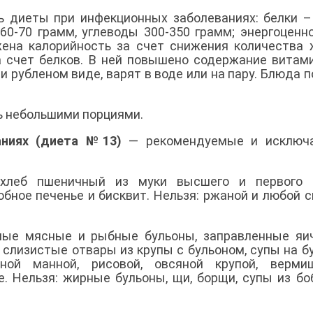
ь диеты при инфекционных заболеваниях: белки –
60-70 грамм, углеводы 300-350 грамм; энергоценн
ена калорийность за счет снижения количества 
а счет белков. В ней повышено содержание витам
и рубленом виде, варят в воде или на пару. Блюда 
нь небольшими порциями.
аниях (диета №13)
— рекомендуемые и исключ
хлеб пшеничный из муки высшего и первого с
обное печенье и бисквит. Нельзя: ржаной и любой 
нные мясные и рыбные бульоны, заправленные я
, слизистые отвары из крупы с бульоном, супы на б
ой манной, рисовой, овсяной крупой, вермиш
 Нельзя: жирные бульоны, щи, борщи, супы из бо