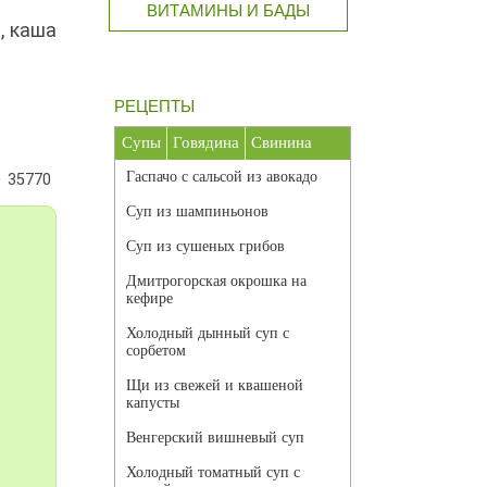
ВИТАМИНЫ И БАДЫ
, каша
РЕЦЕПТЫ
Супы
Говядина
Свинина
Гаспачо с сальсой из авокадо
35770
Суп из шампиньонов
Суп из сушеных грибов
Дмитрогорская окрошка на
кефире
Холодный дынный суп с
сорбетом
Щи из свежей и квашеной
капусты
Венгерский вишневый суп
Холодный томатный суп с