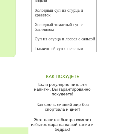
водкой
Холодный суп из огурца и
креветок
Холодный томатный суп с
базиликом
Суп из огурца и лосося с сальсой
Тыквенный суп с печеным
чесноком и томатной сальсой
Грибной суп
Томатный суп с кремом из
КАК ПОХУДЕТЬ
красного перца
Если регулярно пить эти
Парижский луковый суп
напитки, Вы гарантированно
похудеете!
Суп из спаржи и горошка с
сыром пармезан
Как сжечь лишний жир без
спортзала и диет!
Суп-крем из цветной капусты
Этот напиток быстро сжигает
Французский луковый суп
избыток жира на вашей талии и
бедрах!
Суп из баклажанов с моцареллой