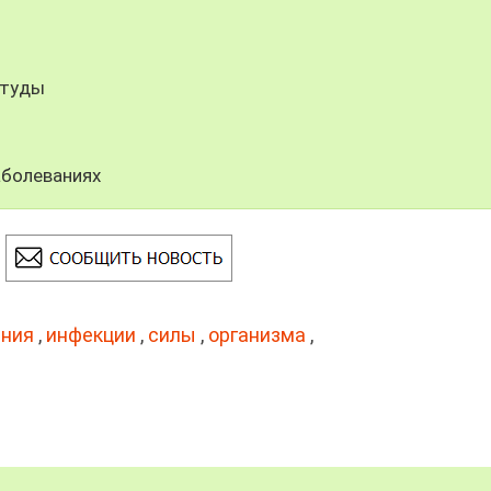
студы
аболеваниях
ания
,
инфекции
,
силы
,
организма
,