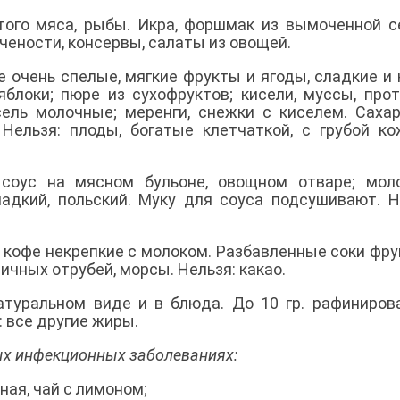
ртого мяса, рыбы. Икра, форшмак из вымоченной с
чености, консервы, салаты из овощей.
 очень спелые, мягкие фрукты и ягоды, сладкие и 
яблоки; пюре из сухофруктов; кисели, муссы, про
сель молочные; меренги, снежки с киселем. Сахар
 Нельзя: плоды, богатые клетчаткой, с грубой ко
соус на мясном бульоне, овощном отваре; моло
ладкий, польский. Муку для соуса подсушивают. Н
и кофе некрепкие с молоком. Разбавленные соки фру
ичных отрубей, морсы. Нельзя: какао.
туральном виде и в блюда. До 10 гр. рафиниров
: все другие жиры.
х инфекционных заболеваниях:
ая, чай с лимоном;