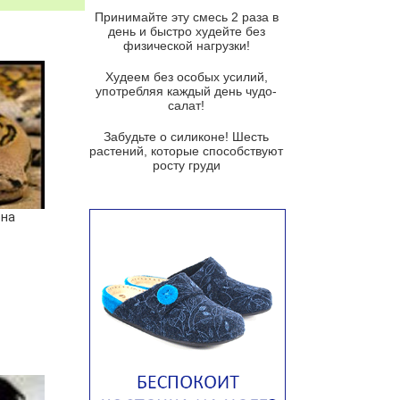
и гремолатой
Принимайте эту смесь 2 раза в
Грибной крем-суп с кростини с
день и быстро худейте без
козьим сыром
физической нагрузки!
Суп мисо с зеленым луком и
Худеем без особых усилий,
тофу
употребляя каждый день чудо-
салат!
Суп из помидоров черри с песто
из рукколы
Забудьте о силиконе! Шесть
растений, которые способствуют
Португальский чесночный суп с
росту груди
яйцом
Авголемоно
она
Том ям с тофу
Ирландский картофельный суп
Суп из пастернака
Пряный морковный суп во время
зимних холодов
Тосканский фасолевый суп
Американский суп из красной