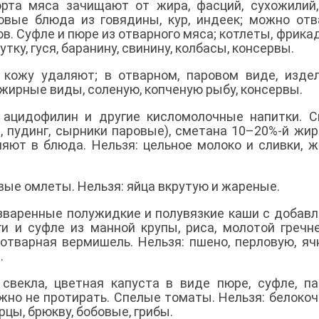
рта мяса зачищают от жира, фасций, сухожилий
ровые блюда из говядины, кур, индеек; можно от
ов. Суфле и пюре из отварного мяса; котлеты, фрика
тку, гуся, баранину, свинину, колбасы, консервы.
кожу удаляют; в отварном, паровом виде, изде
 жирные виды, соленую, копченую рыбу, консервы.
 ацидофилин и другие кисломолочные напитки. 
е, пудинг, сырники паровые), сметана 10–20%-й жир
ляют в блюда. Нельзя: цельное молоко и сливки, 
вые омлеты. Нельзя: яйца вкрутую и жареные.
азваренные полужидкие и полувязкие каши с добав
ги и суфле из манной крупы, риса, молотой гречн
 отварная вермишель. Нельзя: пшено, перловую, яч
.
 свекла, цветная капуста в виде пюре, суфле, п
ожно не протирать. Спелые томаты. Нельзя: белоко
гурцы, брюкву, бобовые, грибы.