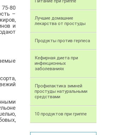
Питание при гриппе
 75-80
ость –
Лучшие домашние
жиров,
лекарства от простуды
инов и
подают
Продукты против герпеса
Кефирная диета при
аемые
инфекционных
заболеваниях
орта,
свежий
Профилактика зимней
простуды натуральными
средствами
ичными
ульоне
елью,
10 продуктов при гриппе
бовых,