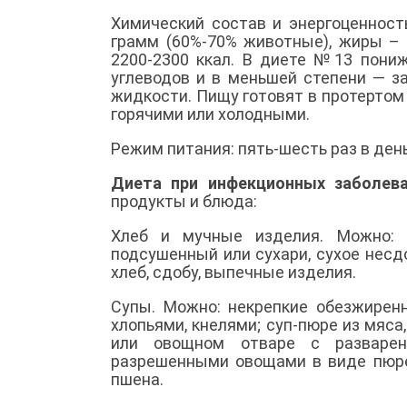
Химический состав и энергоценност
грамм (60%-70% животные), жиры – 
2200-2300 ккал. В диете №13 пониж
углеводов и в меньшей степени — з
жидкости. Пищу готовят в протертом 
горячими или холодными.
Режим питания: пять-шесть раз в де
Диета при инфекционных заболев
продукты и блюда:
Хлеб и мучные изделия. Можно: 
подсушенный или сухари, сухое несд
хлеб, сдобу, выпечные изделия.
Супы. Можно: некрепкие обезжире
хлопьями, кнелями; суп-пюре из мяса
или овощном отваре с разваренн
разрешенными овощами в виде пюре.
пшена.