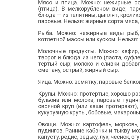
Мясо и птица. Можно: нежирные со
(птица). В мелкорубленом виде; па
блюда — из телятины, цыплят, кролик
паровые. Нельзя: жирные сорта мяса, у
Рыба. Можно: нежирные виды рыб, 
котлетной массы или куском. Нельзя:
Молочные продукты. Можно: кефир,
творог и блюда из него (паста, суфл
тертый сыр; молоко и сливки добав
сметану, острый, жирный сыр.
Яйца. Можно: всмятку; паровые белко
Крупы. Можно: протертые, хорошо р
бульона или молока, паровые пудин
овсяной круп (или каши протирают),
кукурузную крупы, бобовые, макароны
Овощи. Можно: картофель, морковь,
пудингов. Ранние кабачки и тыкву м
капусту, редис, редьку, лук, чеснок, о