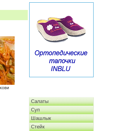
ркови
Салаты
Суп
Шашлык
Стейк