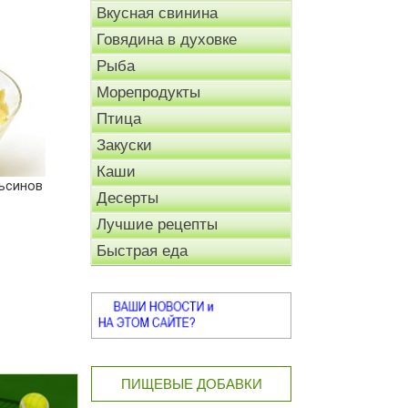
Вкусная свинина
Говядина в духовке
Рыба
Морепродукты
Птица
Закуски
Каши
ьсинов
Десерты
Лучшие рецепты
Быстрая еда
ПИЩЕВЫЕ ДОБАВКИ