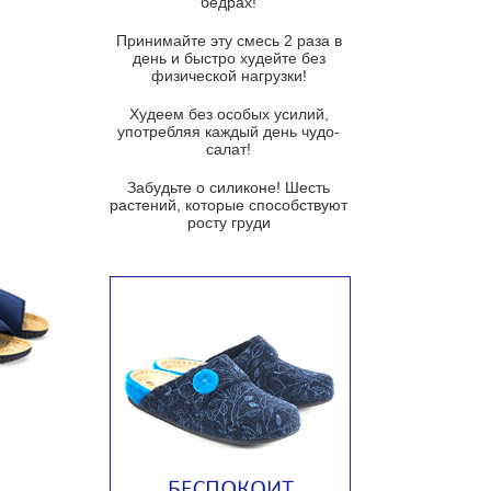
бедрах!
Суп из баклажанов с моцареллой
и гремолатой
Принимайте эту смесь 2 раза в
Грибной крем-суп с кростини с
день и быстро худейте без
козьим сыром
физической нагрузки!
Суп мисо с зеленым луком и
Худеем без особых усилий,
тофу
употребляя каждый день чудо-
салат!
Суп из помидоров черри с песто
из рукколы
Забудьте о силиконе! Шесть
растений, которые способствуют
Португальский чесночный суп с
росту груди
яйцом
Авголемоно
Том ям с тофу
Ирландский картофельный суп
Суп из пастернака
Пряный морковный суп во время
зимних холодов
Тосканский фасолевый суп