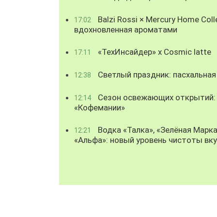
Balzi Rossi × Mercury Home Coll
17:02
вдохновленная ароматами
«ТехИнсайдер» х Cosmic latte
17:11
Светлый праздник: пасхальная
12:38
Сезон освежающих открытий: 
12:14
«Кофемании»
Водка «Талка», «Зелёная Марка
12:21
«Альфа»: новый уровень чистоты вк