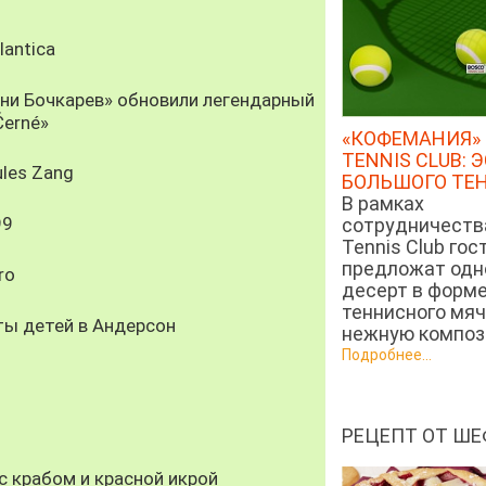
antica
рни Бочкарев» обновили легендарный
Černé»
«КОФЕМАНИЯ» 
TENNIS CLUB: 
les Zang
БОЛЬШОГО ТЕ
В рамках
99
сотрудничеств
Tennis Club гос
предложат од
ro
десерт в форм
теннисного мяч
ты детей в Андерсон
нежную компози
Подробнее...
РЕЦЕПТ ОТ ШЕ
 крабом и красной икрой