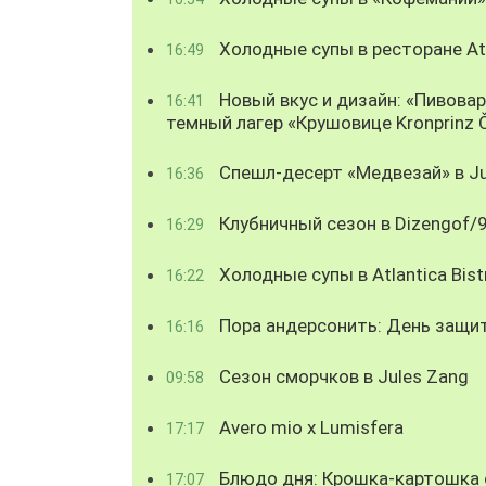
Холодные супы в ресторане Atl
16:49
Новый вкус и дизайн: «Пивова
16:41
темный лагер «Крушовице Kronprinz 
Спешл-десерт «Медвезай» в Ju
16:36
Клубничный сезон в Dizengof/
16:29
Холодные супы в Atlantica Bist
16:22
Пора андерсонить: День защи
16:16
Сезон сморчков в Jules Zang
09:58
Avero mio x Lumisfera
17:17
Блюдо дня: Крошка-картошка с
17:07