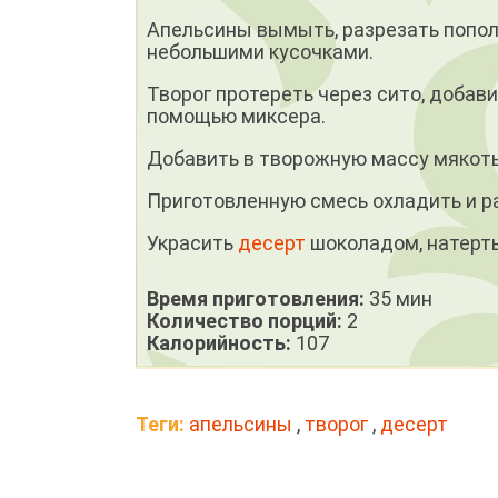
Апельсины вымыть, разрезать пополам
небольшими кусочками.
Творог протереть через сито, добави
помощью миксера.
Добавить в творожную массу мякоть
Приготовленную смесь охладить и ра
Украсить
десерт
шоколадом, натертым
Время приготовления:
35 мин
Количество порций:
2
Калорийность:
107
Теги:
апельсины
,
творог
,
десерт