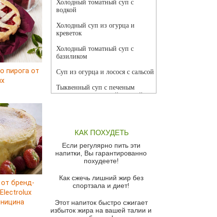
Холодный томатный суп с
водкой
Холодный суп из огурца и
креветок
Холодный томатный суп с
базиликом
о пирога от
Суп из огурца и лосося с сальсой
ux
Тыквенный суп с печеным
чесноком и томатной сальсой
Грибной суп
Томатный суп с кремом из
КАК ПОХУДЕТЬ
красного перца
Если регулярно пить эти
Парижский луковый суп
напитки, Вы гарантированно
похудеете!
Суп из спаржи и горошка с
сыром пармезан
Как сжечь лишний жир без
 от бренд-
спортзала и диет!
Суп-крем из цветной капусты
lectrolux
рницина
Этот напиток быстро сжигает
Французский луковый суп
избыток жира на вашей талии и