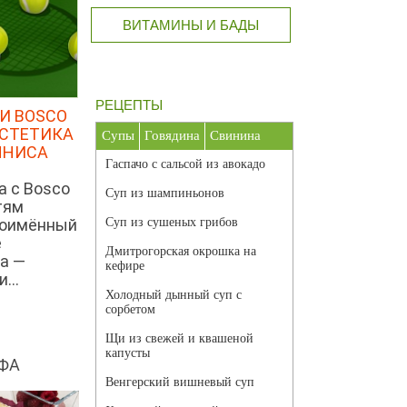
ВИТАМИНЫ И БАДЫ
РЕЦЕПТЫ
И BOSCO
ЭСТЕТИКА
Супы
Говядина
Свинина
ННИСА
Гаспачо с сальсой из авокадо
а с Bosco
Суп из шампиньонов
тям
ноимённый
Суп из сушеных грибов
е
Дмитрогорская окрошка на
а —
кефире
...
Холодный дынный суп с
сорбетом
Щи из свежей и квашеной
капусты
ФА
Венгерский вишневый суп