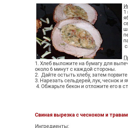
И
1
я
с
ш
п
п
с
П
1. Хлеб выложите на бумагу для выпеч
около 6 минут с каждой стороны.
2. Дайте остыть хлебу, затем порвите
3. Нарезать сельдерей, лук, чеснок и 
4. Обжарьте бекон и отложите его в с
Свиная вырезка с чесноком и трава
Ингредиенты: