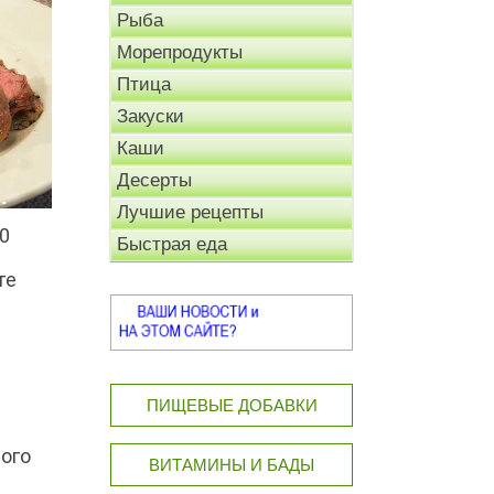
Рыба
Морепродукты
Птица
Закуски
Каши
Десерты
Лучшие рецепты
0
Быстрая еда
те
ПИЩЕВЫЕ ДОБАВКИ
ного
ВИТАМИНЫ И БАДЫ