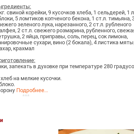
нгредиенты:
 кг. свиной корейки, 9 кусочков хлеба, 1 сельдерей, 1 л
блоки, 5 ломтиков копченого бекона, 1 ст.л. тимьяна, 3
вежего зеленого лука, нарезанного, 2 ст.л. рубленого
алфея, 2 ст.л. свежего розмарина, рубленного, свежа
етрушка, 2 яйца, приправы, соль, перец, сок лимона,
анировочные сухари, вино (2 бокала), 4 листика мяты
ахар, крахмал
риготовление:
ки, запекать в духовке при температуре 280 градусо
 хлеб на мелкие кусочки.
яблоко.
торону
Подробнее..
.
***
ми