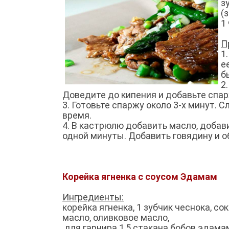
з
(
1
П
1
е
б
2
Доведите до кипения и добавьте спа
3. Готовьте спаржу около 3-х минут. 
время.
4. В кастрюлю добавить масло, добави
одной минуты. Добавить говядину и 
Корейка ягненка с соусом Эдамам
Ингредиенты:
корейка ягненка, 1 зубчик чеснока, со
масло, оливковое масло,
для гарнира 1,5 стакана бобов эдамам