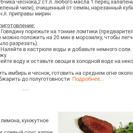
убчика чеснока,2 ст.л. любого масла 1 перец халапен
зеленый чили), очищенный от семян, нарезанный куб
 ч.л. приправы мирин
риготовление:
. Говядину порежьте на тонкие ломтики (предварите
е можно положить на 20 мин в морозилку, чтобы легч
ыло разрезать).
. Налейте в кастрюле воды и добавьте немного соли.
ржу.
Слейте воду и оставьте овощи в холодной воде на нек
ть имбирь и чеснок, готовить на среднем огне около
обжарить до полуготовности
Подробнее...
***
к лимона, кунжутное
, соевый соус, карри,