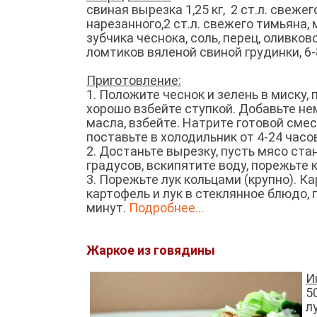
свиная вырезка 1,25 кг, 2 ст.л. свеже
нарезанного,2 ст.л. свежего тимьяна, 
зубчика чеснока, соль, перец, оливков
ломтиков вяленой свиной грудинки, 6
Приготовление:
1. Положите чеснок и зелень в миску, 
хорошо взбейте ступкой. Добавьте не
масла, взбейте. Натрите готовой смес
поставьте в холодильник от 4-24 часо
2. Достаньте вырезку, пусть мясо ст
градусов, вскипятите воду, порежьте
3. Порежьте лук кольцами (крупно). 
картофель и лук в стеклянное блюдо, 
минут.
Подробнее...
Жаркое из говядины
И
5
л