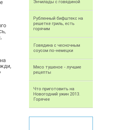
ое
Энчилады с говядиной
Рубленный бифштекс на
решетке гриль, есть
ого
горячим
сь,
,
Говядина с чесночным
соусом по-немецки
 на
ожди,
Мясо тушеное - лучшие
о
рецепты
Что приготовить на
Новогодний ужин 2013.
Горячее