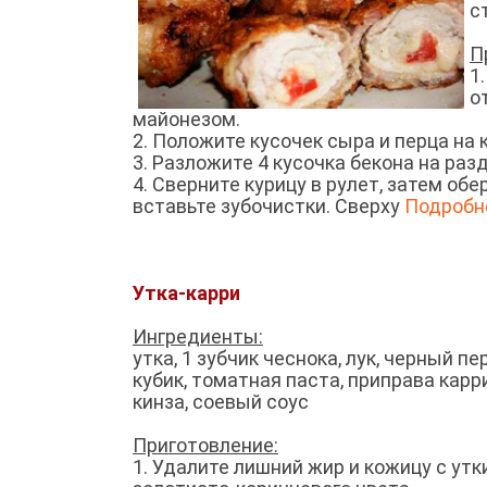
с
П
1
о
майонезом.
2. Положите кусочек сыра и перца на
3. Разложите 4 кусочка бекона на раз
4. Сверните курицу в рулет, затем обе
вставьте зубочистки. Сверху
Подробне
Утка-карри
Ингредиенты:
утка, 1 зубчик чеснока, лук, черный пе
кубик, томатная паста, приправа карри
кинза, соевый соус
Приготовление:
1. Удалите лишний жир и кожицу с утк