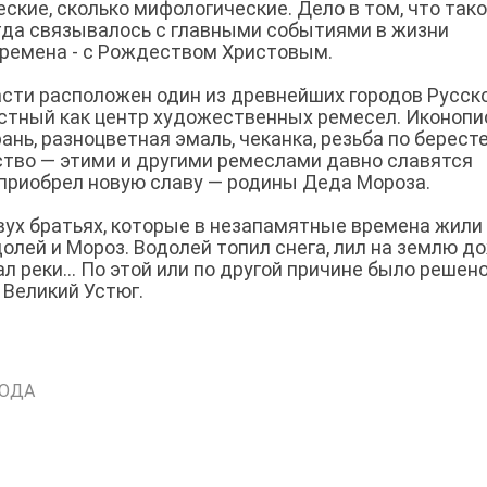
ские, сколько мифологические. Дело в том, что так
егда связывалось с главными событиями в жизни
 времена - с Рождеством Христовым.
асти расположен один из древнейших городов Русск
вестный как центр художественных ремесел. Иконопи
нь, разноцветная эмаль, чеканка, резьба по бересте
ство — этими и другими ремеслами давно славятся
 приобрел новую славу — родины Деда Мороза.
вух братьях, которые в незапамятные времена жили
олей и Мороз. Водолей топил снега, лил на землю д
 реки... По этой или по другой причине было решен
 Великий Устюг.
ГОДА