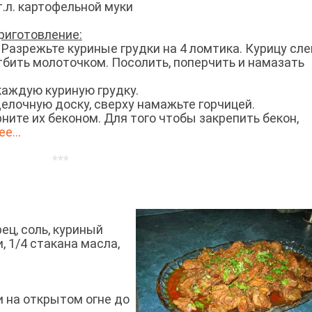
т.л. картофельной муки
риготовление:
. Разрежьте куриные грудки на 4 ломтика. Курицу сле
тбить молоточком. Посолить, поперчить и намазать
 каждую куриную грудку.
делочную доску, сверху намажьте горчицей.
рните их беконом. Для того чтобы закрепить бекон,
е..
.
***
рец, соль, куриный
, 1/4 стакана масла,
и на открытом огне до