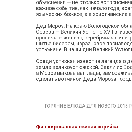
объяснения — не столько астрономиче
важное событие, как начало года, вс
языческих божков, а в христианские
Дед Мороз. На краю Вологодской обл
Севера — Великий Устюг, с XVII в. из
просечное железо, серебряная филигра
шитье бисером, изразцовое производ
устюжане. В наши дни Великий Устюг
Среди устюжан известна легенда о д
земле великоустюжской. Звали их Вод
а Мороз выковывал льды, замораживал
сделать вотчиной Деда Мороза город
ГОРЯЧИЕ БЛЮДА ДЛЯ НОВОГО 2013 
Фаршированная свиная корейка