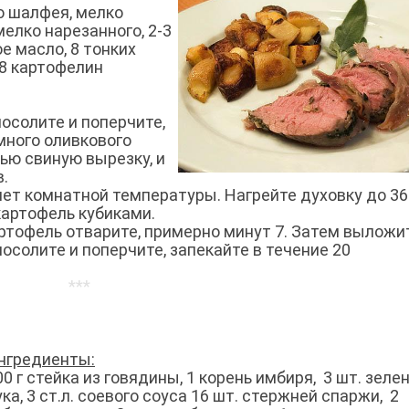
го шалфея, мелко
мелко нарезанного, 2-3
ое масло, 8 тонких
-8 картофелин
посолите и поперчите,
много оливкового
ью свиную вырезку, и
в.
анет комнатной температуры. Нагрейте духовку до 36
 картофель кубиками.
Картофель отварите, примерно минут 7. Затем выложи
посолите и поперчите, запекайте в течение 20
***
нгредиенты:
00 г стейка из говядины, 1 корень имбиря, 3 шт. зеле
ука, 3 ст.л. соевого соуса 16 шт. стержней спаржи, 2