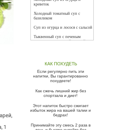
креветок
Холодный томатный суп с
базиликом
Суп из огурца и лосося с сальсой
Тыквенный суп с печеным
чесноком и томатной сальсой
Грибной суп
Томатный суп с кремом из
КАК ПОХУДЕТЬ
красного перца
Если регулярно пить эти
Парижский луковый суп
напитки, Вы гарантированно
похудеете!
Суп из спаржи и горошка с
сыром пармезан
Как сжечь лишний жир без
спортзала и диет!
Суп-крем из цветной капусты
Этот напиток быстро сжигает
Французский луковый суп
избыток жира на вашей талии и
арей,
бедрах!
Суп из баклажанов с моцареллой
и гремолатой
Принимайте эту смесь 2 раза в
, 1
Грибной крем-суп с кростини с
день и быстро худейте без