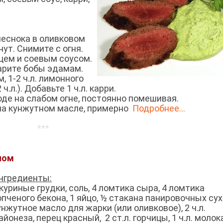
чеснока в оливковом
ут. Снимите с огня.
цем и соевым соусом.
варите бобы эдамам.
, 1-2 ч.л. лимонного
 ч.л.). Добавьте 1 ч.л. карри.
роде на слабом огне, постоянно помешивая.
 на кунжутном масле, примерно
Подробнее...
***
ном
нгредиенты:
 куриные грудки, соль, 4 ломтика сыра, 4 ломтика
опченого бекона, 1 яйцо, ½ стакана панировочных сух
унжутное масло для жарки (или оливковое), 2 ч.л.
айонеза, перец красный, 2 ст.л. горчицы, 1 ч.л. молока