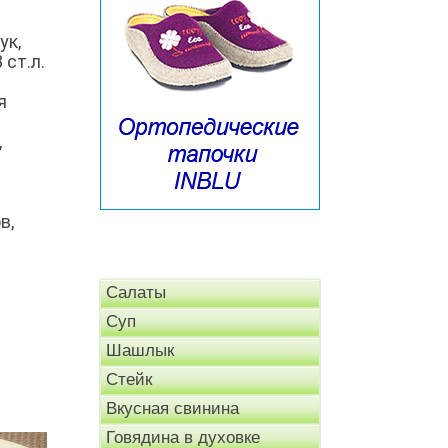
ук,
 ст.л.
я
,
в,
Салаты
Суп
Шашлык
Стейк
Вкусная свинина
Говядина в духовке