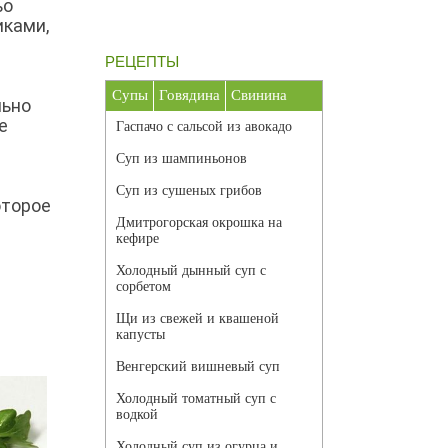
ьо
иками,
РЕЦЕПТЫ
Супы
Говядина
Свинина
льно
е
Гаспачо с сальсой из авокадо
Суп из шампиньонов
Суп из сушеных грибов
оторое
Дмитрогорская окрошка на
кефире
Холодный дынный суп с
сорбетом
Щи из свежей и квашеной
капусты
Венгерский вишневый суп
Холодный томатный суп с
водкой
Холодный суп из огурца и