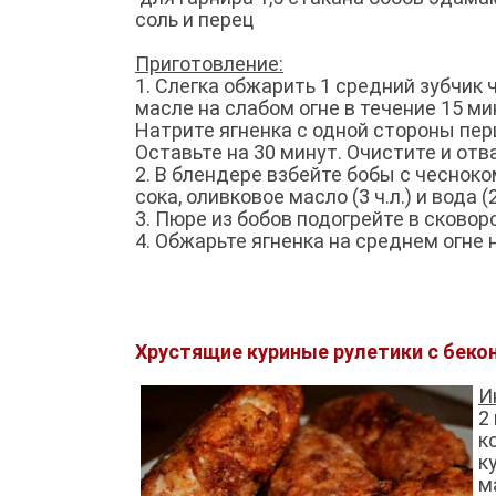
соль и перец
Приготовление:
1. Слегка обжарить 1 средний зубчик 
масле на слабом огне в течение 15 мин
Натрите ягненка с одной стороны пер
Оставьте на 30 минут. Очистите и от
2. В блендере взбейте бобы с чесноком
сока, оливковое масло (3 ч.л.) и вода (2
3. Пюре из бобов подогрейте в сково
4. Обжарьте ягненка на среднем огне
Хрустящие куриные рулетики с беко
И
2
к
к
м