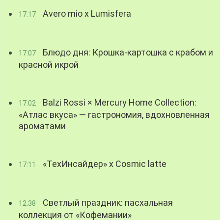
Avero mio x Lumisfera
17:17
Блюдо дня: Крошка-картошка с крабом и
17:07
красной икрой
Balzi Rossi × Mercury Home Collection:
17:02
«Атлас вкуса» — гастрономия, вдохновленная
ароматами
«ТехИнсайдер» х Cosmic latte
17:11
Светлый праздник: пасхальная
12:38
коллекция от «Кофемании»