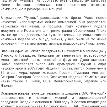
паштетов "Рузкома" не соответствует стандартам качества
Hame. Чешская компания также пытается взыскать
компенсацию в размере 8,25 млн руб.
В компании "Рузком" рассказали, что бренд "Наше новое
качество", используемый сейчас компанией, был разработан
несколько лет назад. В прошлом году компания подала
документы в Роспатент для регистрации обозначения. "Пока
мы не до конца понимаем суть претензий. Но если чешская
компания подала иск в суд, значит, у нее были на то некие
основания", — заявил представитель подмосковной компании.
Главный офис чешского предприятия находится в Куновицах у
Угерского Градиште. Предприятие занимается переработкой
мяса, томатной пасты, овощей и фруктов. Доля экспорта
"Хаме" составляет около 30% суммарной выручки 4 млрд
чешских крон в 2005 году. Изделия поставляются более чем в
35 стран мира, среди которых, Россия, Румыния, Австрия,
Венгрия, Болгария, Словения, Казахстан. Изделия "Хаме" можно
найти также в Ливии, США, Великобритании, Израиле или
Японии.
Основное направление деятельности холдинга ОАО "Рузком" -
производство и продажа мясной и мясоконсервной
продукции. Холдинг основан в 2000 году. В состав входят два
крупных мясокомбината Подмосковья – ЗАО "Лыткаринский