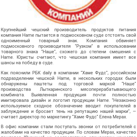
Крупнейший чешский производитель продуктов питания
компания Hame пытается в подмосковном суде отстоять свой
одноименный товарный знак. Компания обвиняет
подмосковного производителя "Рузком" в использовании
товарного знака "Наше", схожего до степени смешения с
Hame. Юристы считают, что чешская компания имеет все
шансы на победу в суде.
Как пояснили РБК daily в компании "Хаме Фудс", российском
подразделении чешской Hame, в нескольких городах были
обнаружены паштеты под торговой маркой "Наше"
производства Лыткаринского мясоперерабатывающего
комбината. Выявленная продукция почти полностью
имитировала дизайн и логотип продукции Hame. "Незаконно
используемое сходное обозначение вводит покупателей в
заблуждение и бросает тень на репутацию нашей марки", —
считает директор по маркетингу "Хаме Фудс" Елена Мерах.
В офис компании стали поступать звонки от потребителей с
жалобами на качество продукции. По словам Мерах, качество