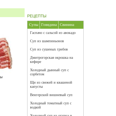
РЕЦЕПТЫ
Супы
Говядина
Свинина
Гаспачо с сальсой из авокадо
Суп из шампиньонов
Суп из сушеных грибов
Дмитрогорская окрошка на
кефире
Холодный дынный суп с
сорбетом
ты
Щи из свежей и квашеной
капусты
Венгерский вишневый суп
Холодный томатный суп с
водкой
Холодный суп из огурца и