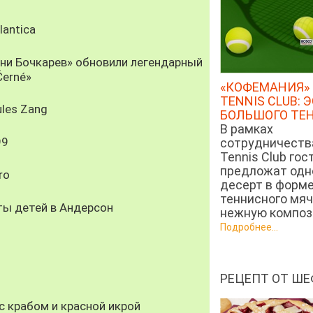
antica
рни Бочкарев» обновили легендарный
Černé»
«КОФЕМАНИЯ» 
TENNIS CLUB: 
les Zang
БОЛЬШОГО ТЕ
В рамках
99
сотрудничеств
Tennis Club гос
предложат од
ro
десерт в форм
теннисного мяч
ты детей в Андерсон
нежную компози
Подробнее...
РЕЦЕПТ ОТ ШЕ
 крабом и красной икрой