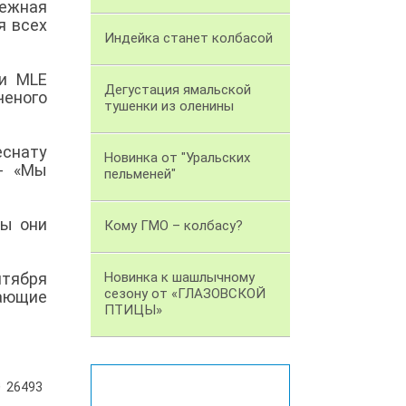
бежная
я всех
Индейка станет колбасой
ии MLE
Дегустация ямальской
ченого
тушенки из оленины
снату
Новинка от "Уральских
 - «Мы
пельменей"
бы они
Кому ГМО – колбасу?
нтября
Новинка к шашлычному
сезону от «ГЛАЗОВСКОЙ
лающие
ПТИЦЫ»
26493