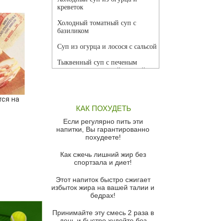
креветок
Холодный томатный суп с
базиликом
Суп из огурца и лосося с сальсой
Тыквенный суп с печеным
чесноком и томатной сальсой
Грибной суп
ся на
Томатный суп с кремом из
КАК ПОХУДЕТЬ
красного перца
Если регулярно пить эти
Парижский луковый суп
напитки, Вы гарантированно
похудеете!
Суп из спаржи и горошка с
сыром пармезан
Как сжечь лишний жир без
спортзала и диет!
Суп-крем из цветной капусты
Этот напиток быстро сжигает
Французский луковый суп
избыток жира на вашей талии и
бедрах!
Суп из баклажанов с моцареллой
и гремолатой
Принимайте эту смесь 2 раза в
Грибной крем-суп с кростини с
день и быстро худейте без