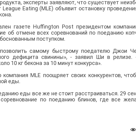
продукта, эксперты заявляют, что существует неиз
r League Eating (MLE) объявит остановку проведени
кона.
влен газете Huffington Post президентом компан
ние об отмене всех соревнований по поеданию коп
обоснованным поступком.
позволить самому быстрому поедателю Джои Че
ного дефицита свинины», - заявил Ши в релизе.
оло 10 кг бекона за 10 минут конкурса».
то компания MLE поощряет своих конкурентов, что
ной еды.
еданию еды все же не стоит расстраиваться. 29 се
 соревнование по поеданию блинов, где все же