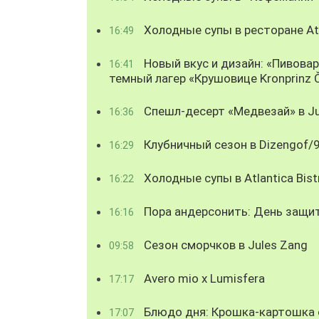
Холодные супы в ресторане Atl
16:49
Новый вкус и дизайн: «Пивова
16:41
темный лагер «Крушовице Kronprinz 
Спешл-десерт «Медвезай» в Ju
16:36
Клубничный сезон в Dizengof/
16:29
Холодные супы в Atlantica Bist
16:22
Пора андерсонить: День защи
16:16
Сезон сморчков в Jules Zang
09:58
Avero mio x Lumisfera
17:17
Блюдо дня: Крошка-картошка с
17:07