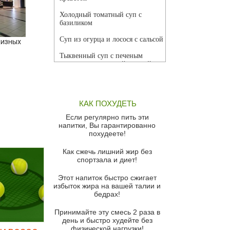
Холодный томатный суп с
базиликом
Суп из огурца и лосося с сальсой
цизных
Тыквенный суп с печеным
чесноком и томатной сальсой
Грибной суп
Томатный суп с кремом из
КАК ПОХУДЕТЬ
красного перца
Если регулярно пить эти
Парижский луковый суп
напитки, Вы гарантированно
похудеете!
Суп из спаржи и горошка с
сыром пармезан
Как сжечь лишний жир без
спортзала и диет!
Суп-крем из цветной капусты
Этот напиток быстро сжигает
Французский луковый суп
избыток жира на вашей талии и
бедрах!
Суп из баклажанов с моцареллой
и гремолатой
Принимайте эту смесь 2 раза в
Грибной крем-суп с кростини с
день и быстро худейте без
козьим сыром
физической нагрузки!