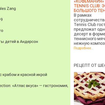
«КОФЕМАНИЯ» 
TENNIS CLUB: 
les Zang
БОЛЬШОГО ТЕ
В рамках
99
сотрудничеств
Tennis Club гос
предложат од
ro
десерт в форм
теннисного мяч
ты детей в Андерсон
нежную компози
Подробнее...
РЕЦЕПТ ОТ ШЕ
 крабом и красной икрой
ection: «Атлас вкуса» — гастрономия,