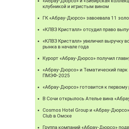
«Абрау-Дюрсо» и «Sибирская коллек
клубникой и игристым вином
ГК «Абрау-Дюрсо» завоевала 11 золо
«КЛВЗ Кристалл» отсудил право выпу
«КЛВЗ Кристалл» увеличил выручку во
рынка в начале года
Курорт «Абрау-Дюрсо» получил глав
«Абрау-Дюрсо» и Тематический парк 
ПМЭФ-2025
«Абрау-Дюрсо» готовится к первому
В Сочи открылось Ателье вина «Абр
Cosmos Hotel Group и «Абрау-Дюрсо
Club в Омске
Группа компаний «Абрау-Дюрсо» подв