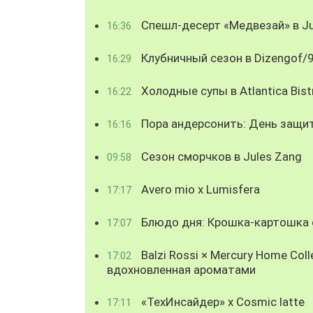
Спешл-десерт «Медвезай» в Ju
16:36
Клубничный сезон в Dizengof/
16:29
Холодные супы в Atlantica Bist
16:22
Пора андерсонить: День защи
16:16
Сезон сморчков в Jules Zang
09:58
Avero mio x Lumisfera
17:17
Блюдо дня: Крошка-картошка с
17:07
Balzi Rossi × Mercury Home Coll
17:02
вдохновленная ароматами
«ТехИнсайдер» х Cosmic latte
17:11