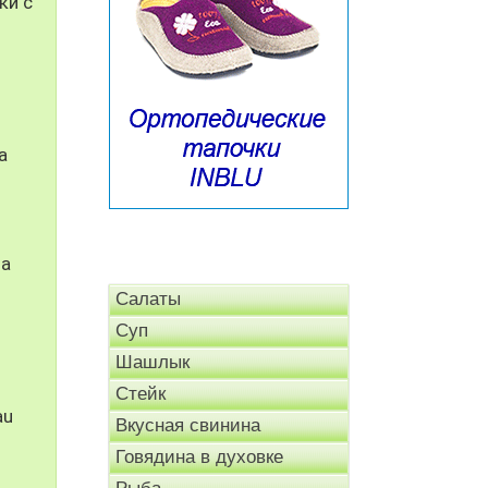
ки с
а
на
Салаты
Суп
Шашлык
Стейк
au
Вкусная свинина
Говядина в духовке