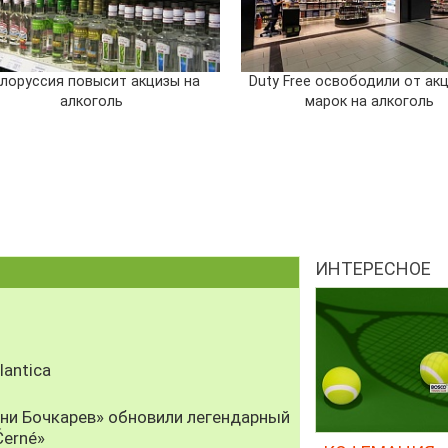
лоруссия повысит акцизы на
Duty Free освободили от ак
алкоголь
марок на алкоголь
ИНТЕРЕСНОЕ
antica
рни Бочкарев» обновили легендарный
Černé»