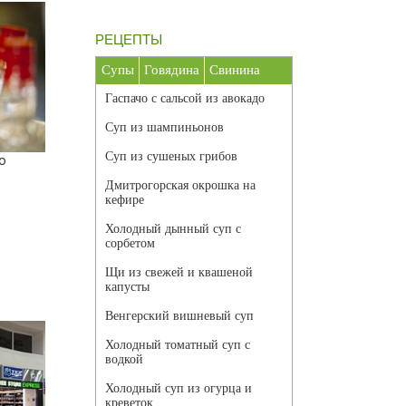
РЕЦЕПТЫ
Супы
Говядина
Свинина
Гаспачо с сальсой из авокадо
Суп из шампиньонов
Суп из сушеных грибов
о
Дмитрогорская окрошка на
кефире
Холодный дынный суп с
сорбетом
Щи из свежей и квашеной
капусты
Венгерский вишневый суп
Холодный томатный суп с
водкой
Холодный суп из огурца и
креветок