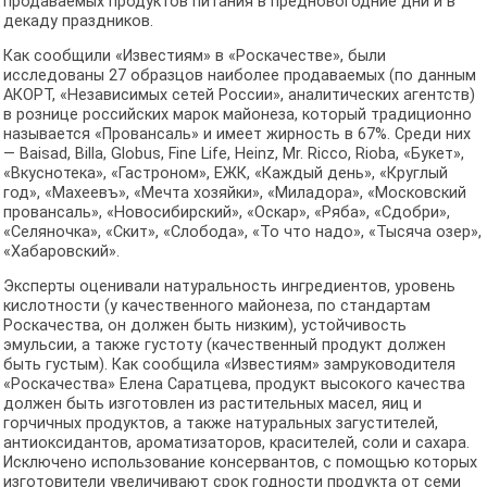
продаваемых продуктов питания в предновогодние дни и в
декаду праздников.
Как сообщили «Известиям» в «Роскачестве», были
исследованы 27 образцов наиболее продаваемых (по данным
АКОРТ, «Независимых сетей России», аналитических агентств)
в рознице российских марок майонеза, который традиционно
называется «Провансаль» и имеет жирность в 67%. Среди них
— Baisad, Billa, Globus, Fine Life, Heinz, Mr. Ricco, Rioba, «Букет»,
«Вкуснотека», «Гастроном», ЕЖК, «Каждый день», «Круглый
год», «Махеевъ», «Мечта хозяйки», «Миладора», «Московский
провансаль», «Новосибирский», «Оскар», «Ряба», «Сдобри»,
«Селяночка», «Скит», «Слобода», «То что надо», «Тысяча озер»,
«Хабаровский».
Эксперты оценивали натуральность ингредиентов, уровень
кислотности (у качественного майонеза, по стандартам
Роскачества, он должен быть низким), устойчивость
эмульсии, а также густоту (качественный продукт должен
быть густым). Как сообщила «Известиям» замруководителя
«Роскачества» Елена Саратцева, продукт высокого качества
должен быть изготовлен из растительных масел, яиц и
горчичных продуктов, а также натуральных загустителей,
антиоксидантов, ароматизаторов, красителей, соли и сахара.
Исключено использование консервантов, с помощью которых
изготовители увеличивают срок годности продукта от семи