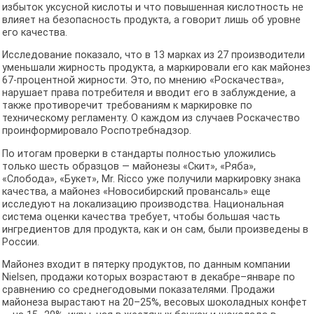
избыток уксусной кислоты и что повышенная кислотность не
влияет на безопасность продукта, а говорит лишь об уровне
его качества.
Исследование показало, что в 13 марках из 27 производители
уменьшали жирность продукта, а маркировали его как майонез
67-процентной жирности. Это, по мнению «Роскачества»,
нарушает права потребителя и вводит его в заблуждение, а
также противоречит требованиям к маркировке по
техническому регламенту. О каждом из случаев Роскачество
проинформировало Роспотребнадзор.
По итогам проверки в стандарты полностью уложились
только шесть образцов — майонезы «Скит», «Ряба»,
«Слобода», «Букет», Mr. Ricco уже получили маркировку знака
качества, а майонез «Новосибирский провансаль» еще
исследуют на локализацию производства. Национальная
система оценки качества требует, чтобы большая часть
ингредиентов для продукта, как и он сам, были произведены в
России.
Майонез входит в пятерку продуктов, по данным компании
Nielsen, продажи которых возрастают в декабре–январе по
сравнению со среднегодовыми показателями. Продажи
майонеза вырастают на 20–25%, весовых шоколадных конфет