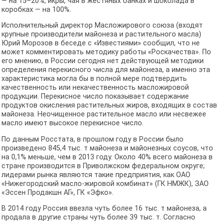
— на 15–20%, икры, чая в жестяных банках и шоколада в
коробках — на 100%.
Исполнительный директор Масложирового союза (входят
крупные производители майонеза и растительного масла)
Юрий Морозов в беседе с «Известиями» сообщил, что не
может комментировать методику работы «Роскачества». По
его мнению, в России сегодня нет действующей методики
определения перекисного числа для майонеза, а именно эта
характеристика могла бы в полной мере подтвердить
качественность или некачественность масложировой
продукции. Перекисное число показывает содержание
продуктов окисления растительных жиров, входящих в состав
майонеза. Неочищенное растительное масло или несвежее
масло имеют высокое перекисное число.
По данным Росстата, в прошлом году в России было
произведено 845,4 тыс. т майонеза и майонезных соусов, что
на 0,1% меньше, чем в 2013 году. Около 40% всего майонеза в
стране производится в Приволжском федеральном округе;
лидерами рынка являются такие предприятия, как ОАО
«Нижегородский масло-жировой комбинат» (ГК НМЖК), ЗАО
«Эссен Продакшн АГ», ГК «Эфко».
В 2014 году Россия ввезла чуть более 16 тыс. т майонеза, а
продала в другие страны чуть более 39 тыс. т. Согласно