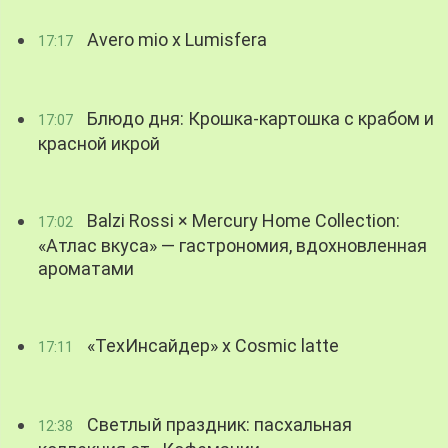
Avero mio x Lumisfera
17:17
Блюдо дня: Крошка-картошка с крабом и
17:07
красной икрой
Balzi Rossi × Mercury Home Collection:
17:02
«Атлас вкуса» — гастрономия, вдохновленная
ароматами
«ТехИнсайдер» х Cosmic latte
17:11
Светлый праздник: пасхальная
12:38