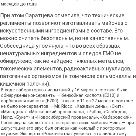
месяцев до года.
При этом Саратцева отметила, что технические
регламенты позволяют изготавливать майонез с
искусственными ингредиентами в составе. Его
можно считать безопасным, но не качественным.
Собеседница упомянула, что во всех образцах
ненатуральных ингредиентов и следов ГМО не
обнаружено, как не найдено тяжелых металлов,
токсических элементов, радиоактивных нуклидов,
патогенных организмов (в том числе сальмонеллы и
кишечной палочки).
В ходе лабораторных испытаний у 16 марок в составе были
обнаружены консерванты — бензойная кислота (Е210) и
сорбиновая кислота (Е200). Только у 11 из 27 марок в составе
не было консервантов — Mr. Ricco, «Каждый день», «Скит»,
«Миладора», «Московский провансаль», «Ряба», «Слобода»,
Heinz, «Букет» и «Новосибирский провансаль», «Хабаровский».
Проверку на кислотность не прошел лишь майонез Heinz — при
дегустации его вкус был описан как «кислый с прогорклым
вкусом». Эксперты «Роскачества» уверяют, что виной тому