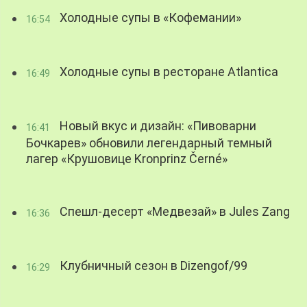
Холодные супы в «Кофемании»
16:54
Холодные супы в ресторане Atlantica
16:49
Новый вкус и дизайн: «Пивоварни
16:41
Бочкарев» обновили легендарный темный
лагер «Крушовице Kronprinz Černé»
Спешл-десерт «Медвезай» в Jules Zang
16:36
Клубничный сезон в Dizengof/99
16:29