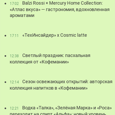
Balzi Rossi × Mercury Home Collection:
17:02
«Атлас вкуса» — гастрономия, вдохновленная
ароматами
«ТехИнсайдер» х Cosmic latte
17:11
Светлый праздник: пасхальная
12:38
коллекция от «Кофемании»
Сезон освежающих открытий: авторская
12:14
коллекция напитков в «Кофемании»
Водка «Талка», «Зелёная Марка» и «Роса»
12:21
переходит на спирт «Альфа»: новый уровень