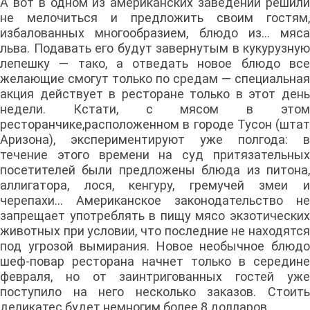
А вот в одном из американских заведений решили
не мелочиться и предложить своим гостям,
избалованных многообразием, блюдо из... мяса
льва. Подавать его будут завернутым в кукурузную
лепешку — тако, а отведать новое блюдо все
желающие смогут только по средам — специальная
акция действует в ресторане только в этот день
недели. Кстати, с мясом в этом
ресторанчике,расположенном в городе Тусон (штат
Аризона), экспериментируют уже полгода: в
течение этого времени на суд притязательных
посетителей были предложены блюда из питона,
аллигатора, лося, кенгуру, гремучей змеи и
черепахи... Американское законодательство не
запрещает употреблять в пищу мясо экзотических
животных при условии, что последние не находятся
под угрозой вымирания. Новое необычное блюдо
шеф-повар ресторана начнет только в середине
февраля, но от заинтригованных гостей уже
поступило на него несколько заказов. Стоить
деликатес будет немногим более 8 долларов.