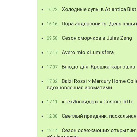
Холодные супы в Atlantica Bist
16:22
Пора андерсонить: День защи
16:16
Сезон сморчков в Jules Zang
09:58
Avero mio x Lumisfera
17:17
Блюдо дня: Крошка-картошка с
17:07
Balzi Rossi × Mercury Home Coll
17:02
вдохновленная ароматами
«ТехИнсайдер» х Cosmic latte
17:11
Светлый праздник: пасхальная
12:38
Сезон освежающих открытий: 
12:14
«Кофемании»