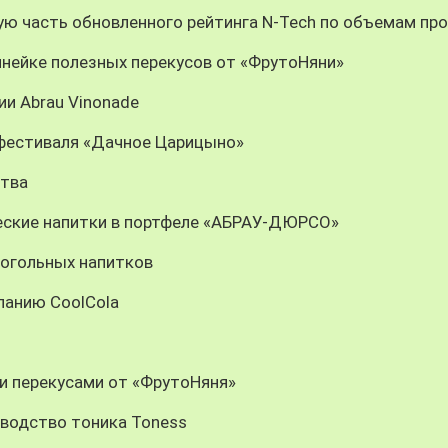
ую часть обновленного рейтинга N-Tech по объемам пр
инейке полезных перекусов от «ФрутоНяни»
ии Abrau Vinonade
 фестиваля «Дачное Царицыно»
ства
еские напитки в портфеле «АБРАУ-ДЮРСО»
когольных напитков
панию CoolCola
и перекусами от «ФрутоНяня»
зводство тоника Toness