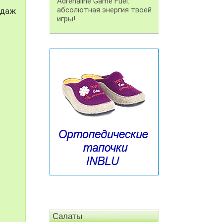
Adrenaline Game Fuel:
абсолютная энергия твоей
одаж
игры!
Салаты