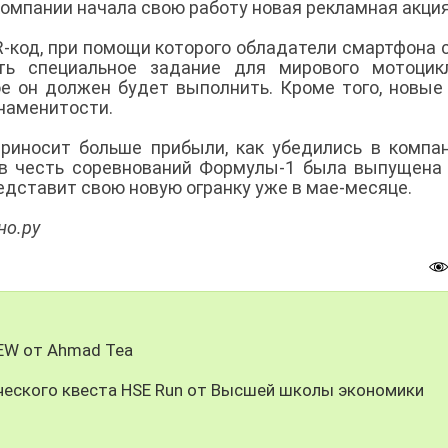
компании начала свою работу новая рекламная акци
R-код, при помощи которого обладатели смартфона 
ть специальное задание для мирового мотоцикл
ое он должен будет выполнить. Кроме того, новые
знаменитости.
риносит больше прибыли, как убедились в компа
 в честь соревнований Формулы-1 была выпущена
представит свою новую огранку уже в мае-месяце.
но.ру
REW от Ahmad Tea
ческого квеста HSE Run от Высшей школы экономики