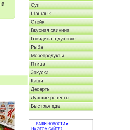
ый
Суп
Шашлык
Стейк
Вкусная свинина
Говядина в духовке
Рыба
Морепродукты
Птица
Закуски
Каши
Десерты
Лучшие рецепты
Быстрая еда