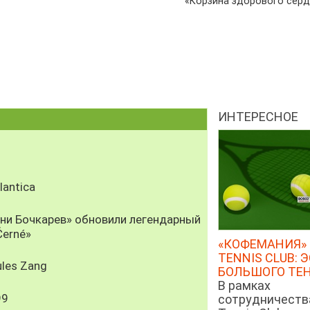
«Корзина здорового сер
ИНТЕРЕСНОЕ
antica
рни Бочкарев» обновили легендарный
Černé»
«КОФЕМАНИЯ» 
TENNIS CLUB: 
les Zang
БОЛЬШОГО ТЕ
В рамках
99
сотрудничеств