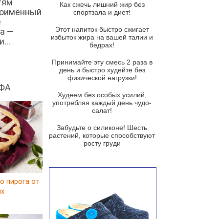
тям
Как сжечь лишний жир без
ноимённый
спортзала и диет!
Суп-крем из цветной капусты
е
Этот напиток быстро сжигает
а —
Французский луковый суп
избыток жира на вашей талии и
...
бедрах!
Суп из баклажанов с моцареллой
и гремолатой
Принимайте эту смесь 2 раза в
Грибной крем-суп с кростини с
день и быстро худейте без
козьим сыром
физической нагрузки!
ФА
Суп мисо с зеленым луком и
Худеем без особых усилий,
тофу
употребляя каждый день чудо-
салат!
Суп из помидоров черри с песто
из рукколы
Забудьте о силиконе! Шесть
растений, которые способствуют
Португальский чесночный суп с
росту груди
яйцом
Авголемоно
Том ям с тофу
о пирога от
ux
Ирландский картофельный суп
Суп из пастернака