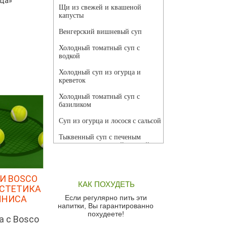
дца»
Щи из свежей и квашеной
капусты
Венгерский вишневый суп
Холодный томатный суп с
водкой
Холодный суп из огурца и
креветок
Холодный томатный суп с
базиликом
Суп из огурца и лосося с сальсой
Тыквенный суп с печеным
чесноком и томатной сальсой
Грибной суп
И BOSCO
Томатный суп с кремом из
КАК ПОХУДЕТЬ
красного перца
ЭСТЕТИКА
ННИСА
Если регулярно пить эти
Парижский луковый суп
напитки, Вы гарантированно
похудеете!
а с Bosco
Суп из спаржи и горошка с
сыром пармезан