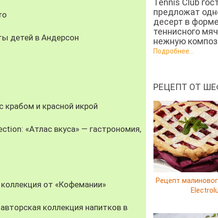
Tennis Club гос
предложат од
ro
десерт в форм
теннисного мяч
ты детей в Андерсон
нежную компози
Подробнее...
РЕЦЕПТ ОТ ШЕ
 крабом и красной икрой
ection: «Атлас вкуса» — гастрономия,
Рецепт малиновог
 коллекция от «Кофемании»
Electrol
авторская коллекция напитков в