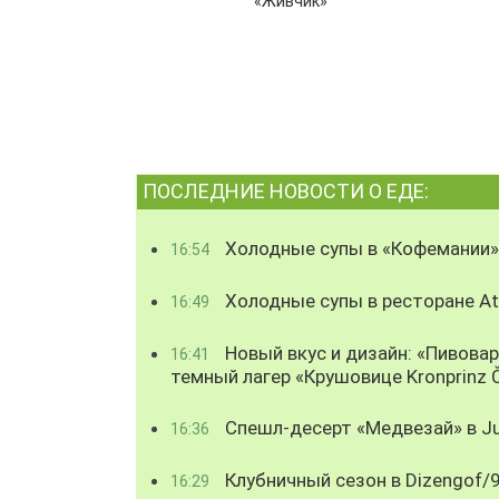
«Живчик»
ПОСЛЕДНИЕ НОВОСТИ О ЕДЕ:
Холодные супы в «Кофемании»
16:54
Холодные супы в ресторане Atl
16:49
Новый вкус и дизайн: «Пивова
16:41
темный лагер «Крушовице Kronprinz 
Спешл-десерт «Медвезай» в Ju
16:36
Клубничный сезон в Dizengof/
16:29