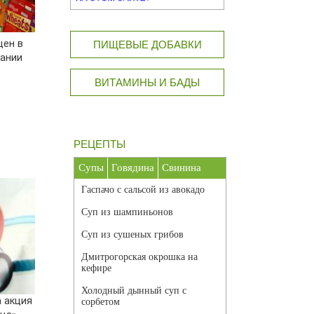
цен в
ПИЩЕВЫЕ ДОБАВКИ
тании
ВИТАМИНЫ И БАДЫ
РЕЦЕПТЫ
Супы
Говядина
Свинина
Гаспачо с сальсой из авокадо
Суп из шампиньонов
Суп из сушеных грибов
Дмитрогорская окрошка на
кефире
Холодный дынный суп с
а акция
сорбетом