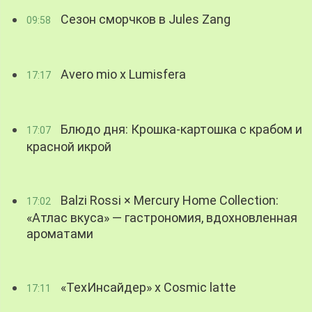
Сезон сморчков в Jules Zang
09:58
Avero mio x Lumisfera
17:17
Блюдо дня: Крошка-картошка с крабом и
17:07
красной икрой
Balzi Rossi × Mercury Home Collection:
17:02
«Атлас вкуса» — гастрономия, вдохновленная
ароматами
«ТехИнсайдер» х Cosmic latte
17:11