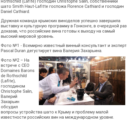
Rothschild (Lafite) господин Christophe Salin, собственники
шато Smith Haut-Lafitte госпожа Florence Cathiard и господин
Daniel Cathiard.
Дружная команда крымских виноделов успешно завершила
выставку и культурную программу в Гонконге, в очередной раз
доказав, что российские вина готовы к выходу на самый
высокий мировой уровень.
Фото №1 - Всемирно известный винный консультант и эксперт
Pascal Duran дегустирует вина Валерия Захарьина.
Фото №2 – На
встрече с CEO
Domaines Barons
de Rothschild
(Lafite),
господином
Christophe Salin,
Валерий
Захарьин
обсудил
вопросы устройства шато к Крыму и проблему малой
известности российских вин на международном уровне.