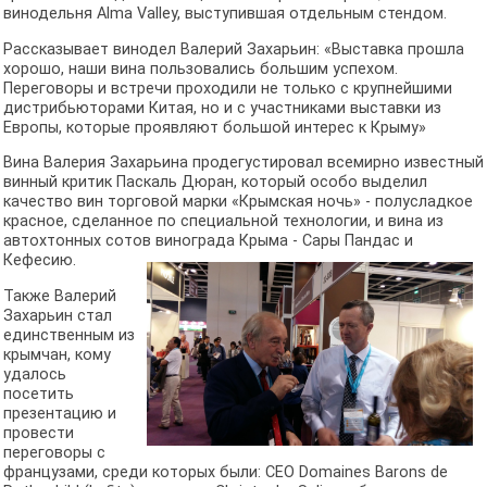
винодельня Alma Valley, выступившая отдельным стендом.
Рассказывает винодел Валерий Захарьин: «Выставка прошла
хорошо, наши вина пользовались большим успехом.
Переговоры и встречи проходили не только с крупнейшими
дистрибьюторами Китая, но и с участниками выставки из
Европы, которые проявляют большой интерес к Крыму»
Вина Валерия Захарьина продегустировал всемирно известный
винный критик Паскаль Дюран, который особо выделил
качество вин торговой марки «Крымская ночь» - полусладкое
красное, сделанное по специальной технологии, и вина из
автохтонных сотов винограда Крыма - Сары Пандас и
Кефесию.
Также Валерий
Захарьин стал
единственным из
крымчан, кому
удалось
посетить
презентацию и
провести
переговоры с
французами, среди которых были: CEO Domaines Barons de