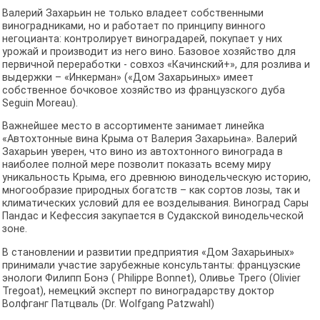
Валерий Захарьин не только владеет собственными
виноградниками, но и работает по принципу винного
негоцианта: контролирует виноградарей, покупает у них
урожай и производит из него вино. Базовое хозяйство для
первичной переработки - совхоз «Качинский+», для розлива и
выдержки – «Инкерман» («Дом Захарьиных» имеет
собственное бочковое хозяйство из французского дуба
Seguin Moreau).
Важнейшее место в ассортименте занимает линейка
«Автохтонные вина Крыма от Валерия Захарьина». Валерий
Захарьин уверен, что вино из автохтонного винограда в
наиболее полной мере позволит показать всему миру
уникальность Крыма, его древнюю винодельческую историю,
многообразие природных богатств – как сортов лозы, так и
климатических условий для ее возделывания. Виноград Сары
Пандас и Кефессия закупается в Судакской винодельческой
зоне.
В становлении и развитии предприятия «Дом Захарьиных»
принимали участие зарубежные консультанты: французские
энологи Филипп Бонэ ( Philippe Bonnet), Оливье Трего (Olivier
Tregoat), немецкий эксперт по виноградарству доктор
Волфганг Патцваль (Dr. Wolfgang Patzwahl)