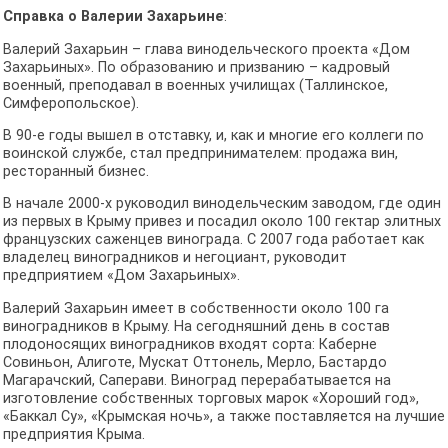
Справка о Валерии Захарьине
:
Валерий Захарьин – глава винодельческого проекта «Дом
Захарьиных». По образованию и призванию – кадровый
военный, преподавал в военных училищах (Таллинское,
Симферопольское).
В 90-е годы вышел в отставку, и, как и многие его коллеги по
воинской службе, стал предпринимателем: продажа вин,
ресторанный бизнес.
В начале 2000-х руководил винодельческим заводом, где один
из первых в Крыму привез и посадил около 100 гектар элитных
французских саженцев винограда. С 2007 года работает как
владелец виноградников и негоциант, руководит
предприятием «Дом Захарьиных».
Валерий Захарьин имеет в собственности около 100 га
виноградников в Крыму. На сегодняшний день в состав
плодоносящих виноградников входят сорта: Каберне
Совиньон, Алиготе, Мускат Оттонель, Мерло, Бастардо
Магарачский, Саперави. Виноград перерабатывается на
изготовление собственных торговых марок «Хороший год»,
«Баккал Су», «Крымская ночь», а также поставляется на лучшие
предприятия Крыма.