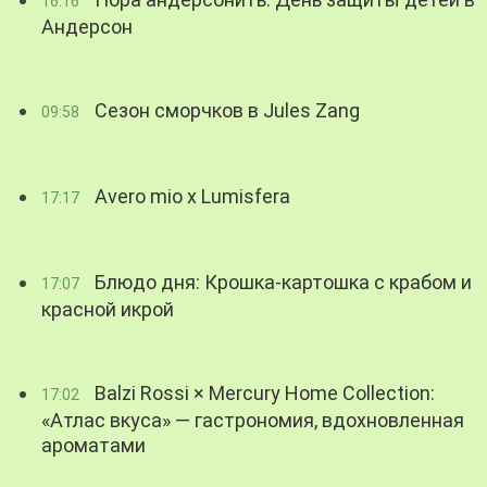
16:16
Андерсон
Сезон сморчков в Jules Zang
09:58
Avero mio x Lumisfera
17:17
Блюдо дня: Крошка-картошка с крабом и
17:07
красной икрой
Balzi Rossi × Mercury Home Collection:
17:02
«Атлас вкуса» — гастрономия, вдохновленная
ароматами