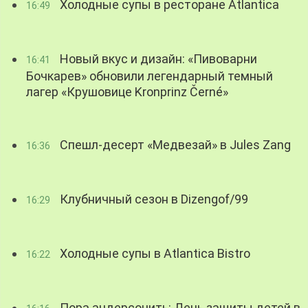
Холодные супы в ресторане Atlantica
16:49
Новый вкус и дизайн: «Пивоварни
16:41
Бочкарев» обновили легендарный темный
лагер «Крушовице Kronprinz Černé»
Спешл-десерт «Медвезай» в Jules Zang
16:36
Клубничный сезон в Dizengof/99
16:29
Холодные супы в Atlantica Bistro
16:22
Пора андерсонить: День защиты детей в