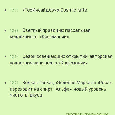
«ТехИнсайдер» х Cosmic latte
17:11
Светлый праздник: пасхальная
12:38
коллекция от «Кофемании»
Сезон освежающих открытий: авторская
12:14
коллекция напитков в «Кофемании»
Водка «Талка», «Зелёная Марка» и «Роса»
12:21
переходит на спирт «Альфа»: новый уровень
чистоты вкуса
смотреть предыдущие