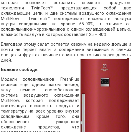
которая позволяет сохранить свежесть продуктов:
технология TwinTech™, представляющая собой две
охлаждающие цепи, и две системы воздушного охлаждения
MultiFlow . TwinTech™ поддерживает влажность воздуха
внутри холодильника на уровне 65-90%, в отличие от
холодильников-морозильников с одной охлаждающей цепью,
влажность воздуха в которых составляет 25 – 40%.
Благодаря этому салат остается свежим на неделю дольше и
почти не теряет влаги, а содержание витаминов в свежих
овощах и фруктах начинает снижаться только через десять
дней.
Больше свободы
Модели холодильников FreshPlus
явились еще одним шагом вперед,
чему немало способствовала
система воздушного охлаждения
MultiFlow, которая поддерживает
постоянную влажность воздуха и
температуру на всех уровнях внутри
холодильника. Кроме того, она
обеспечивает ускоренное
охлаждение продуктов, что