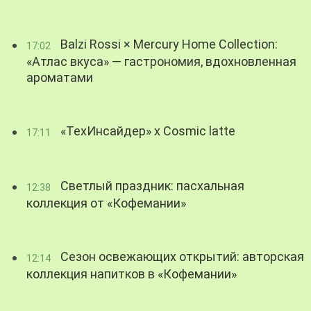
Balzi Rossi × Mercury Home Collection:
17:02
«Атлас вкуса» — гастрономия, вдохновленная
ароматами
«ТехИнсайдер» х Cosmic latte
17:11
Светлый праздник: пасхальная
12:38
коллекция от «Кофемании»
Сезон освежающих открытий: авторская
12:14
коллекция напитков в «Кофемании»