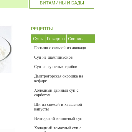
ВИТАМИНЫ И БАДЫ
РЕЦЕПТЫ
Супы
Говядина
Свинина
Гаспачо с сальсой из авокадо
Суп из шампиньонов
Суп из сушеных грибов
Дмитрогорская окрошка на
кефире
Холодный дынный суп с
сорбетом
Щи из свежей и квашеной
капусты
Венгерский вишневый суп
Холодный томатный суп с