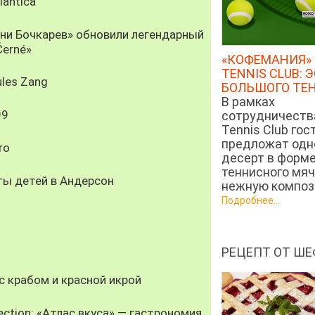
antica
рни Бочкарев» обновили легендарный
Černé»
«КОФЕМАНИЯ» 
TENNIS CLUB: 
les Zang
БОЛЬШОГО ТЕ
В рамках
99
сотрудничеств
Tennis Club гос
предложат од
ro
десерт в форм
теннисного мяч
ты детей в Андерсон
нежную компози
Подробнее...
РЕЦЕПТ ОТ ШЕ
 крабом и красной икрой
ection: «Атлас вкуса» — гастрономия,