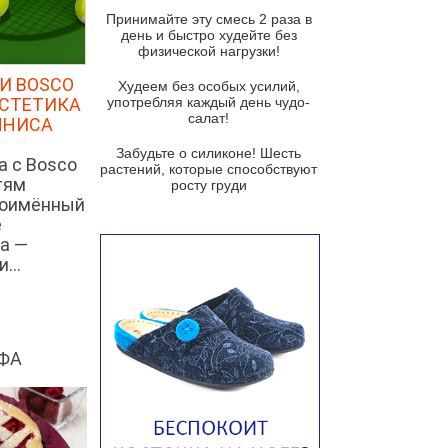
и гремолатой
Принимайте эту смесь 2 раза в
Грибной крем-суп с кростини с
день и быстро худейте без
козьим сыром
физической нагрузки!
И BOSCO
Суп мисо с зеленым луком и
Худеем без особых усилий,
тофу
ЭСТЕТИКА
употребляя каждый день чудо-
салат!
ННИСА
Суп из помидоров черри с песто
из рукколы
Забудьте о силиконе! Шесть
а с Bosco
растений, которые способствуют
Португальский чесночный суп с
тям
росту груди
яйцом
ноимённый
е
Авголемоно
а —
Том ям с тофу
...
Ирландский картофельный суп
Суп из пастернака
Пряный морковный суп во время
ФА
зимних холодов
Тосканский фасолевый суп
Американский суп из красной