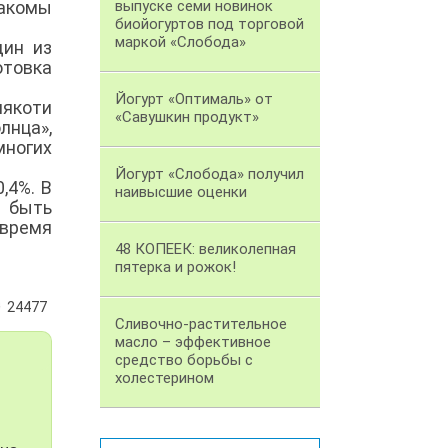
акомы
выпуске семи новинок
биойогуртов под торговой
маркой «Слобода»
дин из
отовка
Йогурт «Оптималь» от
мякоти
«Савушкин продукт»
лнца»,
ногих
Йогурт «Слобода» получил
,4%. В
наивысшие оценки
я быть
 время
48 КОПЕЕК: великолепная
пятерка и рожок!
24477
Сливочно-растительное
масло – эффективное
средство борьбы с
холестерином