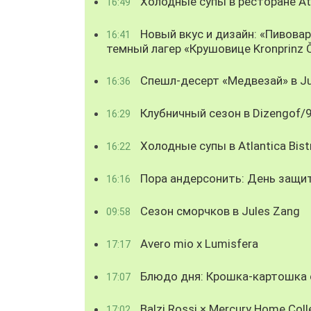
Холодные супы в ресторане Atl
16:49
Новый вкус и дизайн: «Пивова
16:41
темный лагер «Крушовице Kronprinz 
Спешл-десерт «Медвезай» в Ju
16:36
Клубничный сезон в Dizengof/
16:29
Холодные супы в Atlantica Bist
16:22
Пора андерсонить: День защи
16:16
Сезон сморчков в Jules Zang
09:58
Avero mio x Lumisfera
17:17
Блюдо дня: Крошка-картошка с
17:07
Balzi Rossi × Mercury Home Coll
17:02