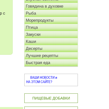
Говядина в духовке
р с
Рыба
Морепродукты
Птица
Закуски
Каши
Десерты
Лучшие рецепты
Быстрая еда
ПИЩЕВЫЕ ДОБАВКИ