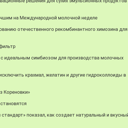
вационные решения для сухих эмульсионных продуктов
учшим на Международной молочной неделе
ованию отечественного рекомбинантного химозина для
-фильтр
 с идеальным симбиозом для производства молочных
ключить крахмал, желатин и другие гидроколлоиды в
из Кореновки»
 становятся
 стандарт» показал, как создает натуральный и вкусны