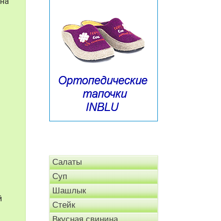
 на
Салаты
Суп
Шашлык
й
Стейк
Вкусная свинина