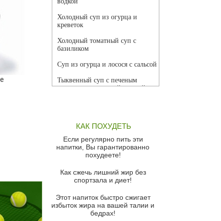
водкой
Холодный суп из огурца и
креветок
Холодный томатный суп с
базиликом
Суп из огурца и лосося с сальсой
ые
Тыквенный суп с печеным
чесноком и томатной сальсой
Грибной суп
Томатный суп с кремом из
КАК ПОХУДЕТЬ
красного перца
Если регулярно пить эти
Парижский луковый суп
напитки, Вы гарантированно
похудеете!
Суп из спаржи и горошка с
сыром пармезан
Как сжечь лишний жир без
спортзала и диет!
Суп-крем из цветной капусты
Этот напиток быстро сжигает
Французский луковый суп
избыток жира на вашей талии и
бедрах!
Суп из баклажанов с моцареллой