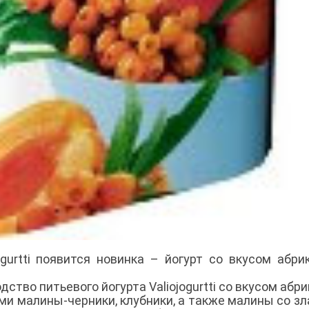
ogurtti появится новинка – йогурт со вкусом абри
ство питьевого йогурта Valiojogurtti со вкусом абри
ми малины-черники, клубники, а также малины со зл