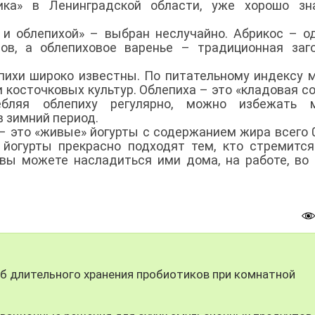
ика» в Ленинградской области, уже хорошо зн
 и облепихой» – выбран неслучайно. Абрикос – о
ов, а облепиховое варенье – традиционная заг
пихи широко известны. По питательному индексу 
 косточковых культур. Облепиха – это «кладовая со
ебляя облепиху регулярно, можно избежать м
в зимний период.
i – это «живые» йогурты с содержанием жира всего 0
е йогурты прекрасно подходят тем, кто стремитс
вы можете насладиться ими дома, на работе, во
 длительного хранения пробиотиков при комнатной