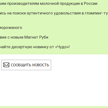
шим производителям молочной продукции в России
сь на поиски аутентичного удовольствия в глэмпинг-ту
 мороженого
вие с новым Магнат Руби
чайте десертную новинку от «Чудо»!