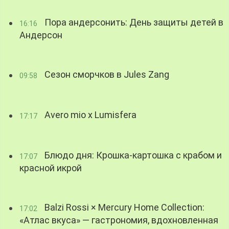
Пора андерсонить: День защиты детей в
16:16
Андерсон
Сезон сморчков в Jules Zang
09:58
Avero mio x Lumisfera
17:17
Блюдо дня: Крошка-картошка с крабом и
17:07
красной икрой
Balzi Rossi × Mercury Home Collection:
17:02
«Атлас вкуса» — гастрономия, вдохновленная