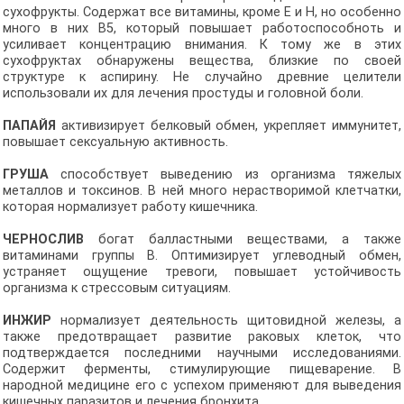
сухофрукты. Содержат все витамины, кроме E и H, но особенно
много в них В5, который повышает работоспособноть и
усиливает концентрацию внимания. К тому же в этих
сухофруктах обнаружены вещества, близкие по своей
структуре к аспирину. Не случайно древние целители
использовали их для лечения простуды и головной боли.
ПАПАЙЯ
активизирует белковый обмен, укрепляет иммунитет,
повышает сексуальную активность.
ГРУША
способствует выведению из организма тяжелых
металлов и токсинов. В ней много нерастворимой клетчатки,
которая нормализует работу кишечника.
ЧЕРНОСЛИВ
богат балластными веществами, а также
витаминами группы В. Оптимизирует углеводный обмен,
устраняет ощущение тревоги, повышает устойчивость
организма к стрессовым ситуациям.
ИНЖИР
нормализует деятельность щитовидной железы, а
также предотвращает развитие раковых клеток, что
подтверждается последними научными исследованиями.
Содержит ферменты, стимулирующие пищеварение. В
народной медицине его с успехом применяют для выведения
кишечных паразитов и лечения бронхита.