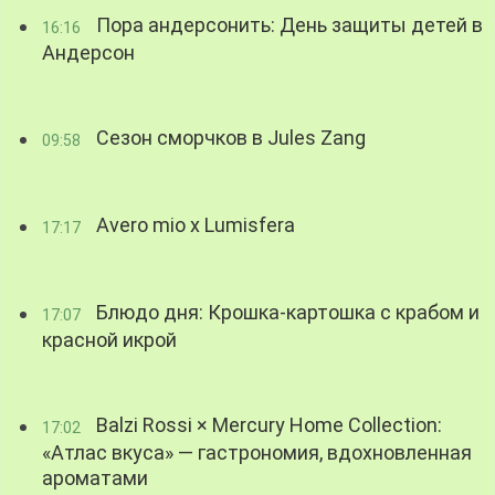
Пора андерсонить: День защиты детей в
16:16
Андерсон
Сезон сморчков в Jules Zang
09:58
Avero mio x Lumisfera
17:17
Блюдо дня: Крошка-картошка с крабом и
17:07
красной икрой
Balzi Rossi × Mercury Home Collection:
17:02
«Атлас вкуса» — гастрономия, вдохновленная
ароматами