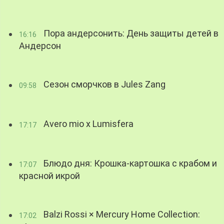
Пора андерсонить: День защиты детей в
16:16
Андерсон
Сезон сморчков в Jules Zang
09:58
Avero mio x Lumisfera
17:17
Блюдо дня: Крошка-картошка с крабом и
17:07
красной икрой
Balzi Rossi × Mercury Home Collection:
17:02