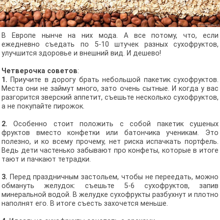
В Европе нынче на них мода. А все потому, что, если
ежедневно съедать по 5-10 штучек разных сухофруктов,
улучшится здоровье и внешний вид. И дешево!
Четверочка советов
:
1.
Приучите в дорогу брать небольшой пакетик сухофруктов.
Места они не займут много, зато очень сытные. И когда у вас
разгорится зверский аппетит, съешьте несколько сухофруктов,
а не покупайте пирожок.
2.
Особенно стоит положить с собой пакетик сушеных
фруктов вместо конфетки или батончика ученикам. Это
полезно, и ко всему прочему, нет риска испачкать портфель.
Ведь дети частенько забывают про конфеты, которые в итоге
тают и пачкают тетрадки.
3.
Перед праздничным застольем, чтобы не переедать, можно
обмануть желудок: съешьте 5-6 сухофруктов, запив
минеральной водой. В желудке сухофрукты разбухнут и плотно
наполнят его. В итоге съесть захочется меньше.