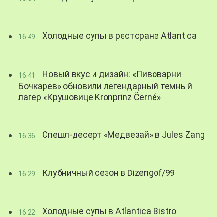
Холодные супы в ресторане Atlantica
16:49
Новый вкус и дизайн: «Пивоварни
16:41
Бочкарев» обновили легендарный темный
лагер «Крушовице Kronprinz Černé»
Спешл-десерт «Медвезай» в Jules Zang
16:36
Клубничный сезон в Dizengof/99
16:29
Холодные супы в Atlantica Bistro
16:22