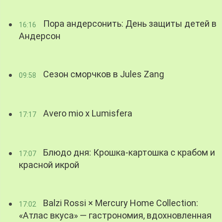
Пора андерсонить: День защиты детей в
16:16
Андерсон
Сезон сморчков в Jules Zang
09:58
Avero mio x Lumisfera
17:17
Блюдо дня: Крошка-картошка с крабом и
17:07
красной икрой
Balzi Rossi × Mercury Home Collection:
17:02
«Атлас вкуса» — гастрономия, вдохновленная