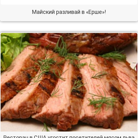
Майский разливай в «Ерше»!
Ресторан в США угостит посетителей мясом льва