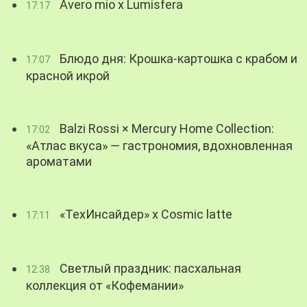
Avero mio x Lumisfera
17:17
Блюдо дня: Крошка-картошка с крабом и
17:07
красной икрой
Balzi Rossi × Mercury Home Collection:
17:02
«Атлас вкуса» — гастрономия, вдохновленная
ароматами
«ТехИнсайдер» х Cosmic latte
17:11
Светлый праздник: пасхальная
12:38
коллекция от «Кофемании»