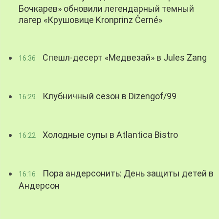
Бочкарев» обновили легендарный темный
лагер «Крушовице Kronprinz Černé»
Спешл-десерт «Медвезай» в Jules Zang
16:36
Клубничный сезон в Dizengof/99
16:29
Холодные супы в Atlantica Bistro
16:22
Пора андерсонить: День защиты детей в
16:16
Андерсон