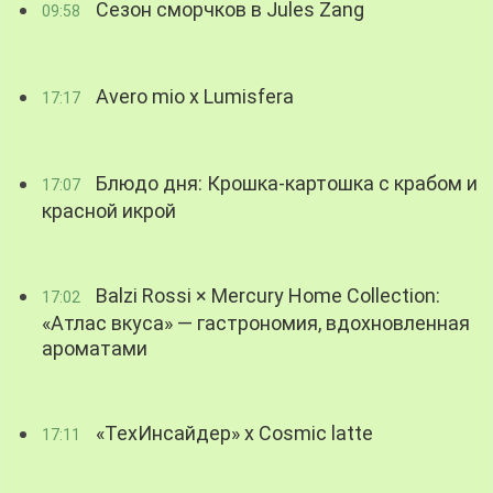
Сезон сморчков в Jules Zang
09:58
Avero mio x Lumisfera
17:17
Блюдо дня: Крошка-картошка с крабом и
17:07
красной икрой
Balzi Rossi × Mercury Home Collection:
17:02
«Атлас вкуса» — гастрономия, вдохновленная
ароматами
«ТехИнсайдер» х Cosmic latte
17:11